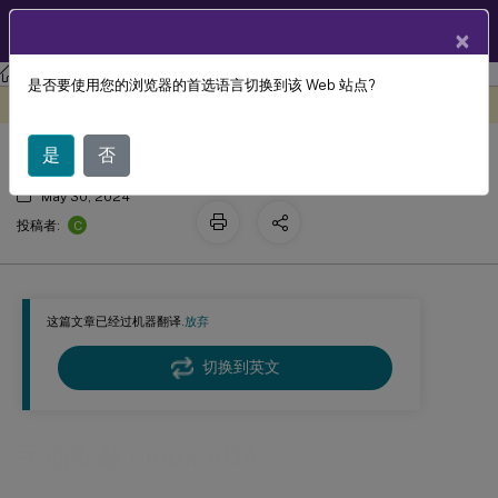
ZH
产品文档
×
Linux 虚拟投递代理
Linux Virtual Delivery Agent 2203 LTSR
是否要使用您的浏览器的首选语言切换到该 Web 站点?
手动安装 Linux VDA
此内容已经过机器动态翻译。
在此处提供反馈
是
否
May 30, 2024
C
投稿者:
这篇文章已经过机器翻译.
放弃
切换到英文
手动安装 Linux VDA