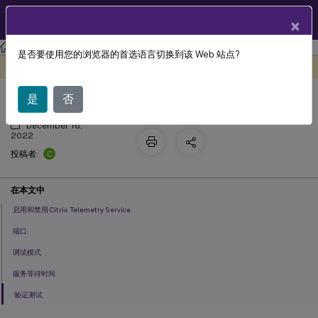
ZH
产品文档
×
Linux 虚拟投递代理
Citrix Linux 虚拟投递代理 2210
是否要使用您的浏览器的首选语言切换到该 Web 站点?
与 Citrix Telemetry Service 集成
此内容已经过机器动态翻译。
在此处提供反馈
是
否
December 16,
2022
C
投稿者:
在本文中
启用和禁用 Citrix Telemetry Service
端口
调试模式
服务等待时间
验证测试