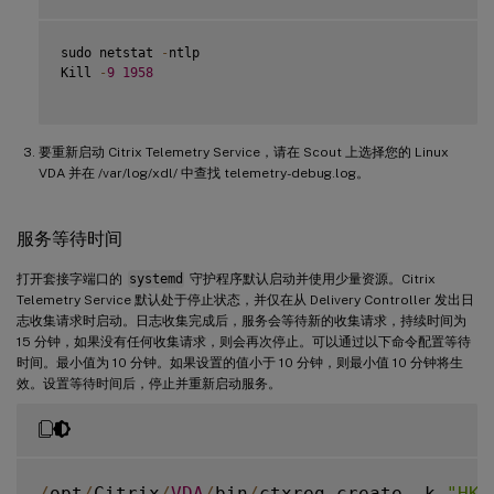
sudo netstat 
-
ntlp

Kill 
-
9
1958
要重新启动 Citrix Telemetry Service，请在 Scout 上选择您的 Linux
VDA 并在 /var/log/xdl/ 中查找 telemetry-debug.log。
服务等待时间
打开套接字端口的
systemd
守护程序默认启动并使用少量资源。Citrix
Telemetry Service 默认处于停止状态，并仅在从 Delivery Controller 发出日
志收集请求时启动。日志收集完成后，服务会等待新的收集请求，持续时间为
15 分钟，如果没有任何收集请求，则会再次停止。可以通过以下命令配置等待
时间。最小值为 10 分钟。如果设置的值小于 10 分钟，则最小值 10 分钟将生
效。设置等待时间后，停止并重新启动服务。
/
opt
/
Citrix
/
VDA
/
bin
/
ctxreg create 
-
k 
"HKL