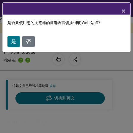
ZH
产品文档
×
Linux 虚拟投递代理
Citrix Linux 虚拟投递代理 2210
是否要使用您的浏览器的首选语言切换到该 Web 站点?
自动 DPI 缩放
此内容已经过机器动态翻译。
在此处提供反馈
是
否
April 10, 2026
C
C
投稿者:
这篇文章已经过机器翻译.
放弃
切换到英文
自动 DPI 缩放