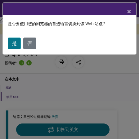
ZH
产品文档
×
Linux 虚拟投递代理
Citrix Linux 虚拟投递代理 2210
是否要使用您的浏览器的首选语言切换到该 Web 站点?
非 SSO 身份验证
此内容已经过机器动态翻译。
在此处提供反馈
是
否
April 10, 2026
C
C
投稿者:
在本文中
概述
禁用 SSO
这篇文章已经过机器翻译.
放弃
切换到英文