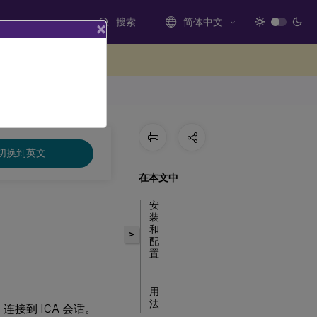
搜索
简体中文
×
处提供反馈
切换到英文
在本文中
安
装
和
>
配
置
用
法
连接到 ICA 会话。