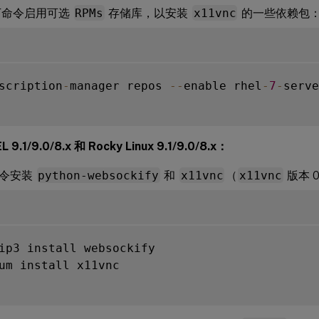
下命令启用可选
RPMs
存储库，以安装
x11vnc
的一些依赖包
scription
-
manager repos 
--
enable rhel
-
7
-
serve
9.1/9.0/8.x 和 Rocky Linux 9.1/9.0/8.x：
命令安装
python-websockify
和
x11vnc
（
x11vnc
版本 0
ip3 install websockify

um install x11vnc
