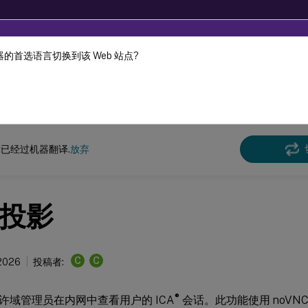
的首选语言切换到该 Web 站点?
机器动态翻译。
在此
x 虚拟投递代理
Linux Virtual Delivery Agent 2303
已经过机器翻译.
放弃
投影
C
C
 2026
投稿者:
®
许域管理员在内网中查看用户的 ICA
会话。此功能使用 noVNC 