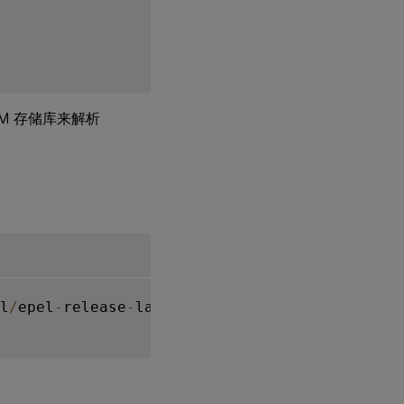
RPM 存储库来解析
l
/
epel
-
release
-
latest
-
7
.
noarch
.
rpm
