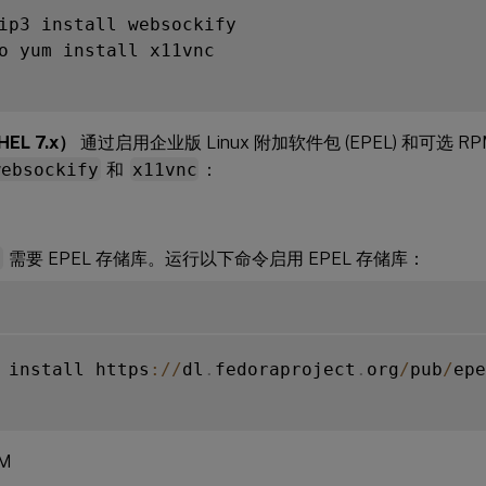
o yum install x11vnc

EL 7.x）
通过启用企业版 Linux 附加软件包 (EPEL) 和可选 
websockify
和
x11vnc
：
c
需要 EPEL 存储库。运行以下命令启用 EPEL 存储库：
 install https
:
/
/
dl
.
fedoraproject
.
org
/
pub
/
epe
M