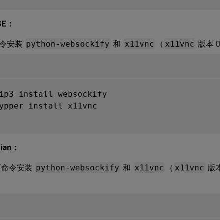
SE：
命令安装
python-websockify
和
x11vnc
（
x11vnc
版本 0
ip3 install websockify

ypper install x11vnc

ian：
下命令安装
python-websockify
和
x11vnc
（
x11vnc
版本