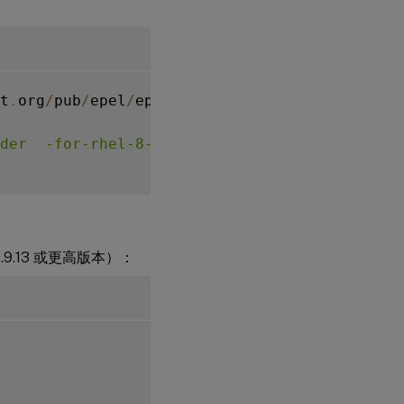
t
.
org
/
pub
/
epel
/
epel
-
release
-
latest
-
8
.
noarch
.
r
lder  -for-rhel-8-x86_64-rpms"
.9.13 或更高版本）：