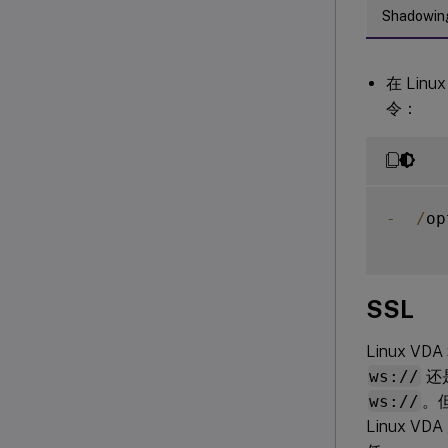
Shadowin
在 Linu
令：
-
/
op
SSL
Linux VD
ws://
还
ws://
。
Linux V