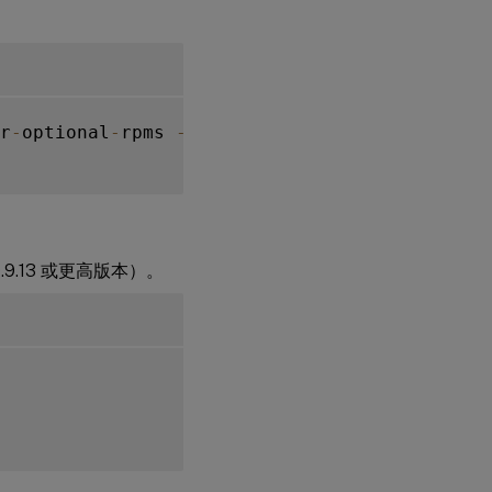
：
r
-
optional
-
rpms 
--
enable rhel
-
7
-
server
-
extra
.9.13 或更高版本）。