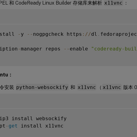
L 和 CodeReady Linux Builder 存储库来解析
x11vnc
：
stall 
-
y 
--
nogpgcheck https
:
/
/
dl
.
fedoraprojec
iption
-
manager repos 
--
enable 
"codeready-bui
ntu：
命令安装
python-websockify
和
x11vnc
（
x11vnc
版本 0
ip3 install websockify

pt
-
get
 install x11vnc
