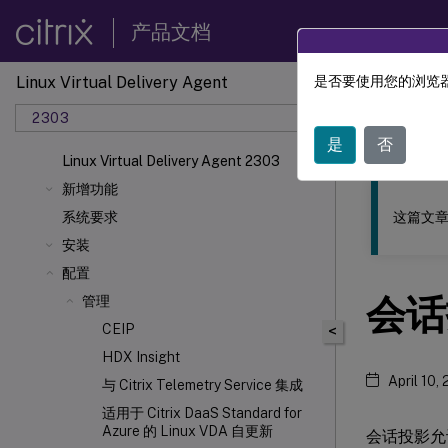
产品文档
Linux Virtual Delivery Agent
是否要使用您的浏览器
此内容已经过
2303
Linu
是
否
Linux Virtual Delivery Agent 2303
新增功能
这篇文章
系统要求
安装
配置
会话
管理
CEIP
<
HDX
Insight
April 10,
与 Citrix Telemetry Service 集成
适用于 Citrix DaaS Standard for
Azure 的 Linux VDA 自更新
会话投影允