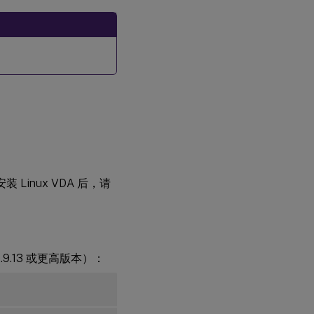
限
制
故
障
排
除
装 Linux VDA 后，请
.9.13 或更高版本）：