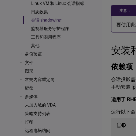
Linux VM 和 Linux 会话指标
注意：
日志收集
会话 shadowing
要使用
监视器服务守护程序
工具和实用程序
其他
安装
身份验证
文件
依赖项
图形
会话投影需
常规内容重定向
手动安装
p
键盘
多媒体
适用于 RHEL
未加入域的 VDA
运行以下
策略支持列表
打印
远程电脑访问