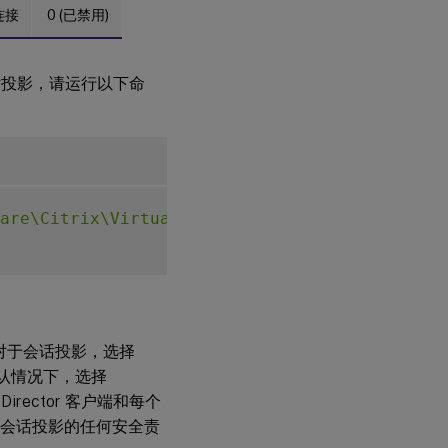
的连接
0 (已禁用)
话投影，请运行以下命
are\Citrix\VirtualDesktopAgent"
-
v 
"EnableSe
t 协议。对于会话投影，选择
。默认情况下，选择
 Director 客户端和每个
VDA 会话投影的任何安全责