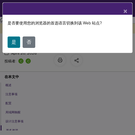
ZH
产品文档
×
Linux 虚拟投递代理
Linux Virtual Delivery Agent 2303
是否要使用您的浏览器的首选语言切换到该 Web 站点?
远程电脑访问
此内容已经过机器动态翻译。
在此处提供反馈
是
否
April 20, 2026
C
C
投稿者:
在本文中
概述
注意事项
配置
局域网唤醒
设计注意事项
更多资源