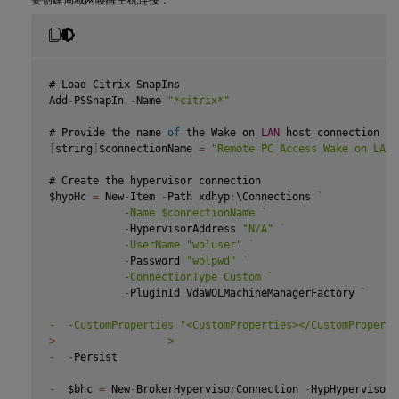
# Load Citrix SnapIns

Add
-
PSSnapIn 
-
Name 
"*citrix*"
# Provide the name 
of
 the Wake on 
LAN
[
string
]
$connectionName 
=
"Remote PC Access Wake on LAN"
# Create the hypervisor connection

$hypHc 
=
 New
-
Item 
-
Path xdhyp
:
\Connections 
`
            -Name $connectionName 
`
-
HypervisorAddress 
"N/A"
`
            -UserName "woluser" 
`
-
Password 
"wolpwd"
`
            -ConnectionType Custom 
`
-
PluginId VdaWOLMachineManagerFactory 
`
-  -CustomProperties "<CustomProperties></CustomProperti
>
>
-
-
Persist

-
  $bhc 
=
 New
-
BrokerHypervisorConnection 
-
HypHypervisorC