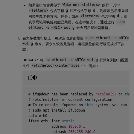
如果输出包含类似于
Wake-on: <letters>
的行，其中
<letters>
包含字母
g
且不包含字母
d
，则表示已启用局域
网唤醒魔术包方法。但是，如果
<letters>
包含字母
d
，则
表示局域网唤醒功能已禁用。在这种情况下，通过运行
sudo
ethtool -s <NIC> wol g
命令启用局域网唤醒。
在大多数发行版上，每次启动后都需要
sudo ethtool -s <NIC>
wol g
命令。要永久设置此选项，请根据您的发行版完成以下步
骤：
Ubuntu：
将
up ethtool -s <NIC> wol g
行添加到接口配置
文件
/etc/network/interfaces
中。例如：
# ifupdown has been replaced by 
netplan
(
5
)
 on 
this
# 
/
etc
/
netplan 
for
 current configuration
.
# To re
-
enable ifupdown on 
this
 system
,
 you can ru
# sudo apt install ifupdown

auto eth0

iface eth0 inet 
static
           address 
10.0
.0
.1
           netmask 
255.255
.240
.0