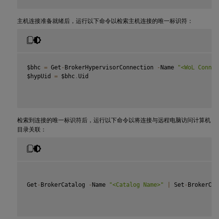
## Wait 
for
 the connection to be ready before trying to u
主机连接准备就绪后，运行以下命令以检索主机连接的唯一标识符：
while
(
-
not $bhc
.
IsReady
)
-
{
-
  Start
-
Sleep 
-
s 
5
-
  $bhc 
=
 Get
-
BrokerHypervisorConnection 
-
HypHypervisorC
$bhc 
=
 Get
-
BrokerHypervisorConnection 
-
Name 
"<WoL Connec
-
}
$hypUid 
=
 $bhc
.
Uid

检索到连接的唯一标识符后，运行以下命令以将连接与远程电脑访问计算机
目录关联：
Get
-
BrokerCatalog 
-
Name 
"<Catalog Name>"
|
 Set
-
BrokerCat