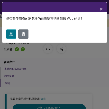
ZH
产品文档
×
Linux 虚拟投递代理
Linux Virtual Delivery Agent 2305
是否要使用您的浏览器的首选语言切换到该 Web 站点?
文件复制和粘贴
此内容已经过机器动态翻译。
在此处提供反馈
是
否
April 10, 2026
C
C
投稿者:
在本文中
支持的 Linux 发行版
相关策略
限制
这篇文章已经过机器翻译.
放弃
切换到英文