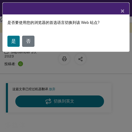
ZH
产品文档
×
Linux 虚拟投递代理
Linux Virtual Delivery Agent 2305
是否要使用您的浏览器的首选语言切换到该 Web 站点?
多媒体
此内容已经过机器动态翻译。
在此处提供反馈
是
否
September 25,
2023
C
投稿者:
这篇文章已经过机器翻译.
放弃
切换到英文
多媒体