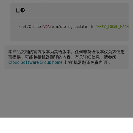
/
opt
/
Citrix
/
VDA
/
bin
/
ctxreg update 
-
k 
"HKEY_LOCAL_MACHIN
本产品文档的官方版本为英语版本。任何非英语版本仅为方便您
而提供，可能包括机器翻译的内容。有关详细信息，请参阅
Cloud Software Group home
上的“机器翻译免责声明”。