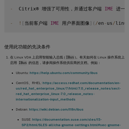
-
  Citrix® 增强了可用性，并通过客户端 
IME
 进一
-
!
[
当前客户端 
IME
 用户界面图像
]
(
/
en
-
us
/
linu
使用此功能的先决条件
在 Linux VDA 上启用智能输入总线 (
IBus
)。有关如何在 Linux 操作系统上
启用
IBus
的信息，请参阅操作系统供应商的文档。例如：
Ubuntu:
https://help.ubuntu.com/community/ibus
CentOS、RHEL:
https://access.redhat.com/documentation/en-
us/red_hat_enterprise_linux/7/html/7.0_release_notes/sect-
red_hat_enterprise_linux-7.0_release_notes-
internationalization-input_methods
Debian:
https://wiki.debian.com/I18n/ibus
SUSE:
https://documentation.suse.com/sles/15-
SP2/html/SLES-all/cha-gnome-settings.html#sec-gnome-