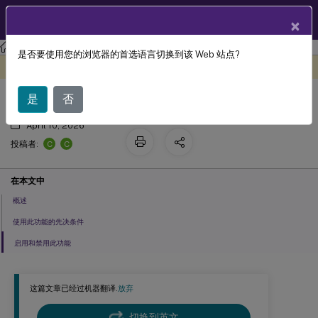
ZH
产品文档
×
Linux 虚拟投递代理
Linux Virtual Delivery Agent 2305
是否要使用您的浏览器的首选语言切换到该 Web 站点?
客户端 IME 用户界面同步
此内容已经过机器动态翻译。
在此处提供反馈
是
否
April 10, 2026
C
C
投稿者:
在本文中
概述
使用此功能的先决条件
启用和禁用此功能
这篇文章已经过机器翻译.
放弃
切换到英文