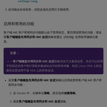
settings-lang
此功能会自动安装，但您必须先启用它才能使用。
启用和禁用此功能
客户端 IME 用户界面同步功能默认处于禁用状态。要启用或禁用此功能，请设
置
客户端键盘布局同步和 IME 改进
策略或通过
ctxreg
实用程序编辑注册
表。
注意：
- > - >
客户端键盘布局同步和 IME 改进
策略优先于注册表设置，并且可以应用
于您指定的用户和计算机对象或站点中的所有对象。给定 Linux VDA 上的注
册表设置适用于该 VDA 上的所有会话。
设置
客户端键盘布局同步和 IME 改进
策略以启用或禁用客户端 IME 用户界
面同步功能：
在 Studio 中，右键单击
策略
，然后选择
创建策略
。
搜索
客户端键盘布局同步和 IME 改进
策略。