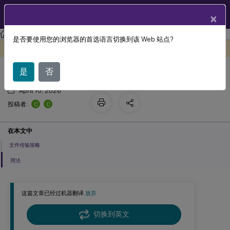
ZH
产品文档
×
Linux 虚拟投递代理
Linux Virtual Delivery Agent 2311
是否要使用您的浏览器的首选语言切换到该 Web 站点?
文件传输
此内容已经过机器动态翻译。
在此处提供反馈
是
否
April 10, 2026
C
C
投稿者:
在本文中
文件传输策略
用法
这篇文章已经过机器翻译.
放弃
切换到英文