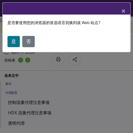
ZH
产品文档
×
Linux 虚拟投递代理
Linux Virtual Delivery Agent 2311
是否要使用您的浏览器的首选语言切换到该 Web 站点?
Rendezvous V2
此内容已经过机器动态翻译。
在此处提供反馈
是
否
April 17, 2026
C
C
投稿者:
在本文中
要求
代理配置
控制流量代理注意事项
HDX 流量代理注意事项
透明代理
如何配置 Rendezvous V2