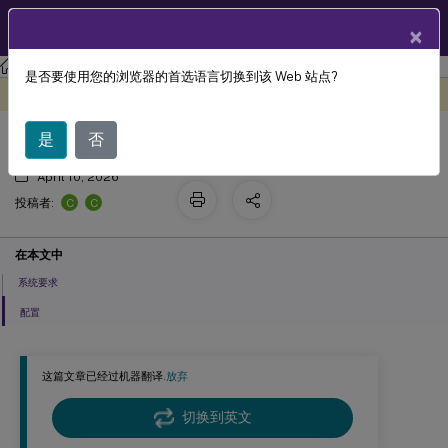
ZH
产品文档
×
Linux 虚拟投递代理
Linux Virtual Delivery Agent 2311
是否要使用您的浏览器的首选语言切换到该 Web 站点?
™
安全 HDX
(预览版)
此内容已经过机器动态翻译。
在此处提供反馈
是
否
April 10, 2026
C
C
投稿者:
在本文中
系统要求
配置
这篇文章已经过机器翻译.
放弃
切换到英文