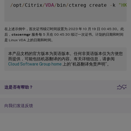
/
opt
/
Citrix
/
VDA
/
bin
/
ctxreg create 
-
k 
"HKL
在上述示例中，首次证书续订时间设置为 2023 年 10 月 19 日 00:45:30。此
后，
ctxcermgr
服务每 5 天在 00:45:30 续订一次证书。计划的日期和时间
是 Linux VDA 上的日期和时间。
本产品文档的官方版本为英语版本。任何非英语版本仅为方便您
而提供，可能包括机器翻译的内容。有关详细信息，请参阅
Cloud Software Group home
上的“机器翻译免责声明”。
这是否有帮助？
向我们发送反馈