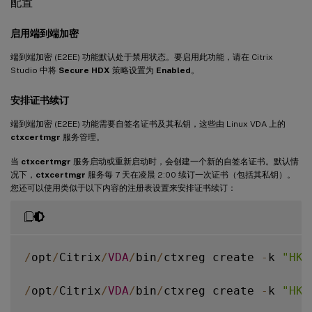
配置
启用端到端加密
端到端加密 (E2EE) 功能默认处于禁用状态。要启用此功能，请在 Citrix
Studio 中将
Secure HDX
策略设置为
Enabled
。
安排证书续订
端到端加密 (E2EE) 功能需要自签名证书及其私钥，这些由 Linux VDA 上的
ctxcertmgr
服务管理。
当
ctxcertmgr
服务启动或重新启动时，会创建一个新的自签名证书。默认情
况下，
ctxcertmgr
服务每 7 天在凌晨 2:00 续订一次证书（包括其私钥）。
您还可以使用类似于以下内容的注册表设置来安排证书续订：
/
opt
/
Citrix
/
VDA
/
bin
/
ctxreg create 
-
k 
"HKL
/
opt
/
Citrix
/
VDA
/
bin
/
ctxreg create 
-
k 
"HKL