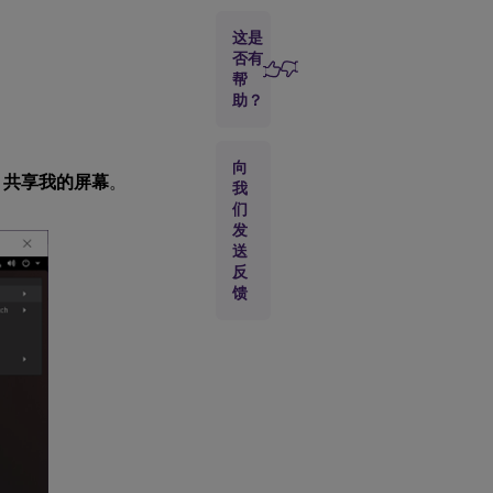
意
事
这是
项
否有
帮
助？
向
> 共享我的屏幕
。
我
们
发
送
反
馈