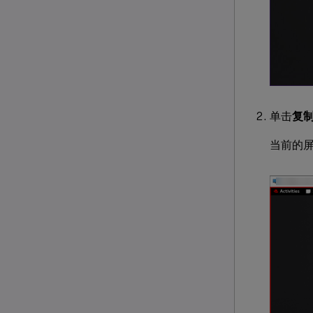
单击
复
当前的