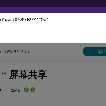
的首选语言切换到该 Web 站点?
机器动态翻译。
在此
x 虚拟投递代理
Linux 虚拟投递代理 2402 LTSR
已经过机器翻译.
放弃
™
X
屏幕共享
C
C
 2026
投稿者: