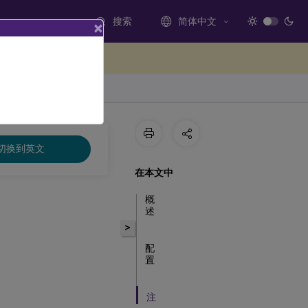
搜索
简体中文
×
处提供反馈
切换到英文
在本文中
概
述
>
配
置
注