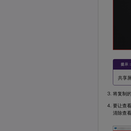
提示
共享
将复制
要让查
清除查