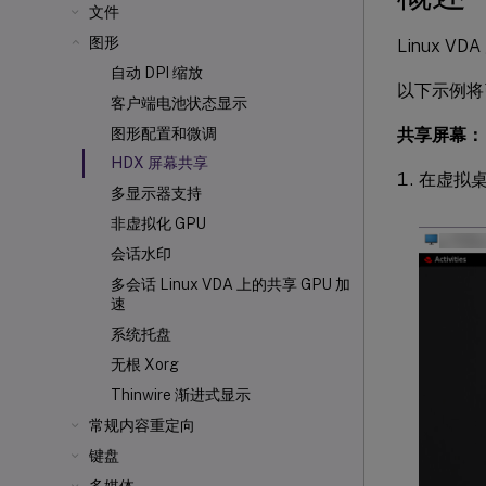
文件
图形
Linux
自动 DPI 缩放
以下示例将
客户端电池状态显示
共享屏幕：
图形配置和微调
HDX 屏幕共享
在虚拟
多显示器支持
非虚拟化 GPU
会话水印
多会话 Linux VDA 上的共享 GPU 加
速
系统托盘
无根 Xorg
Thinwire 渐进式显示
常规内容重定向
键盘