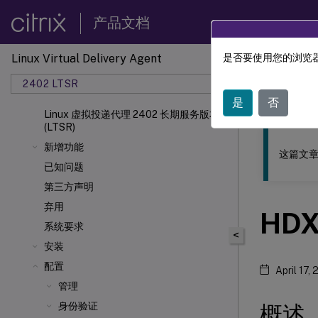
产品文档
Linux Virtual Delivery Agent
是否要使用您的浏览器
此内容已经过
2402 LTSR
Linu
是
否
Linux 虚拟投递代理 2402 长期服务版本
(LTSR)
新增功能
这篇文章
已知问题
第三方声明
弃用
HD
系统要求
<
安装
配置
April 17,
管理
身份验证
概述