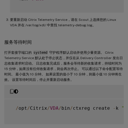
要重新启动 Citrix Telemetry Service，请在 Scout 上选择您的 Linux
VDA 并在 /var/log/xdl/ 中查找 telemetry-debug.log。
服务等待时间
打开套接字端口的
systemd
守护程序默认启动并使用少量资源。 Citrix
Telemetry Service 默认处于停止状态，并仅在从 Delivery Controller 发出日
志收集请求时启动。 日志收集完成后，服务会等待新的收集请求，持续时间为
15 分钟，如果没有任何收集请求，则会再次停止。 可以通过以下命令配置等待
时间。 最小值为 10 分钟。 如果设置的值小于 10 分钟，则最小值 10 分钟将生
效。 设置等待时间后，停止并重新启动服务。
/
opt
/
Citrix
/
VDA
/
bin
/
ctxreg create 
-
k 
"H