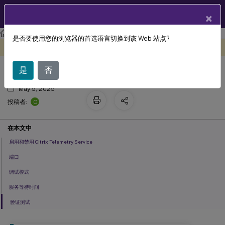
ZH
产品文档
×
Linux 虚拟投递代理
Linux 虚拟投递代理 2407
是否要使用您的浏览器的首选语言切换到该 Web 站点?
与 Citrix Telemetry Service 集成
此内容已经过机器动态翻译。
在此处提供反馈
是
否
May 5, 2025
C
投稿者:
在本文中
启用和禁用 Citrix Telemetry Service
端口
调试模式
服务等待时间
验证测试