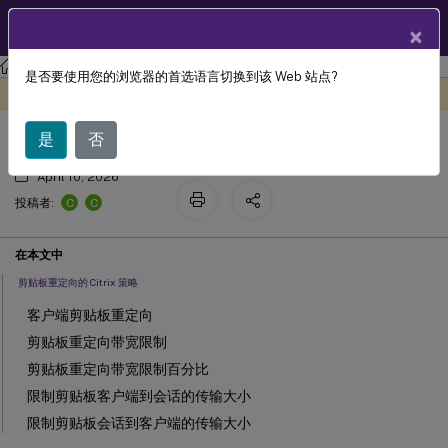
ZH
产品文档
×
Linux 虚拟投递代理
Linux 虚拟投递代理 2407
是否要使用您的浏览器的首选语言切换到该 Web 站点?
剪贴板重定向
此内容已经过机器动态翻译。
在此处提供反馈
是
否
April 10, 2026
C
C
投稿者:
在本文中
剪贴板重定向的 Citrix 策略
客户端剪贴板重定向
剪贴板重定向带宽限制
剪贴板重定向带宽限制百分比
限制剪贴板客户端到会话的传输大小
限制剪贴板会话到客户端的传输大小