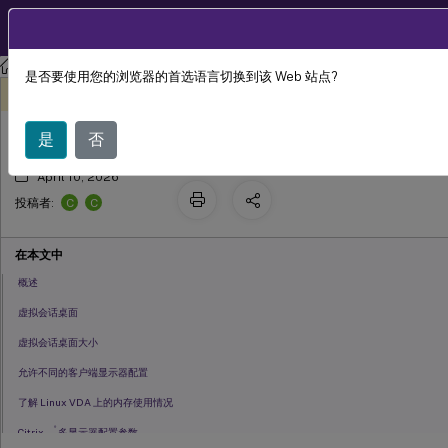
ZH
产品文档
Linux 虚拟投递代理
Linux 虚拟投递代理 2407
是否要使用您的浏览器的首选语言切换到该 Web 站点?
多显示器支持
此内容已经过机器动态翻译。
在此处提供反馈
是
否
April 10, 2026
C
C
投稿者:
在本文中
概述
虚拟会话桌面
虚拟会话桌面大小
允许不同的客户端显示器配置
了解 Linux VDA 上的内存使用情况
®
Citrix
多显示器配置参数