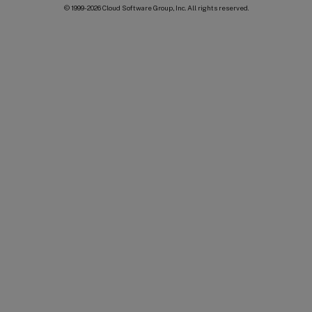
© 1999-
2026
Cloud Software Group, Inc. All rights reserved.