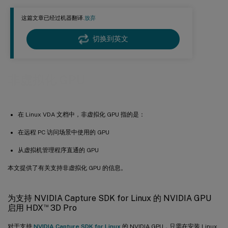
步骤 4：修改 Xorg 配置文件
这篇文章已经过机器翻译.
放弃
远程 PC 访问 VDA 的显示器消隐
切换到英文
故障排除
无图形输出或图形输出乱码
非虚拟化 GPU
在 Linux VDA 文档中，非虚拟化 GPU 指的是：
在远程 PC 访问场景中使用的 GPU
从虚拟机管理程序直通的 GPU
本文提供了有关支持非虚拟化 GPU 的信息。
为支持 NVIDIA Capture SDK for Linux 的 NVIDIA GPU
™
启用 HDX
3D Pro
对于支持
NVIDIA Capture SDK for Linux
的 NVIDIA GPU，只需在安装 Linux