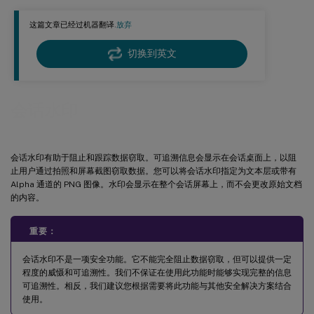
包含 VDA IP 地址
会话水印样式
这篇文章已经过机器翻译.
放弃
水印透明度
切换到英文
水印自定义文本
限制
会话水印
会话水印有助于阻止和跟踪数据窃取。可追溯信息会显示在会话桌面上，以阻
止用户通过拍照和屏幕截图窃取数据。您可以将会话水印指定为文本层或带有
Alpha 通道的 PNG 图像。水印会显示在整个会话屏幕上，而不会更改原始文档
的内容。
重要：
会话水印不是一项安全功能。它不能完全阻止数据窃取，但可以提供一定
程度的威慑和可追溯性。我们不保证在使用此功能时能够实现完整的信息
可追溯性。相反，我们建议您根据需要将此功能与其他安全解决方案结合
使用。