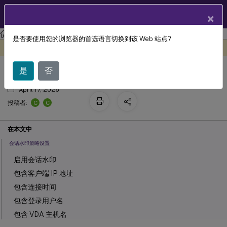
ZH
产品文档
×
Linux 虚拟投递代理
Linux 虚拟投递代理 2407
是否要使用您的浏览器的首选语言切换到该 Web 站点?
会话水印
此内容已经过机器动态翻译。
在此处提供反馈
是
否
April 17, 2026
C
C
投稿者:
在本文中
会话水印策略设置
启用会话水印
包含客户端 IP 地址
包含连接时间
包含登录用户名
包含 VDA 主机名