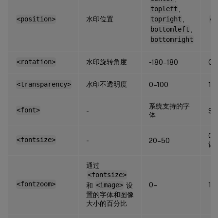
topleft
,
水印位置
<position>
topright
,
ce
bottomleft
,
bottomright
水印旋转角度
<rotation>
-180–180
0
水印不透明度
<transparency>
0–100
17
系统支持的字
<font>
-
Sa
体
0 
<fontsize>
-
20–50
计
通过
<fontsize>
<fontzoom>
0 –
10
和
<image>
设
置的字体和图像
大小的百分比