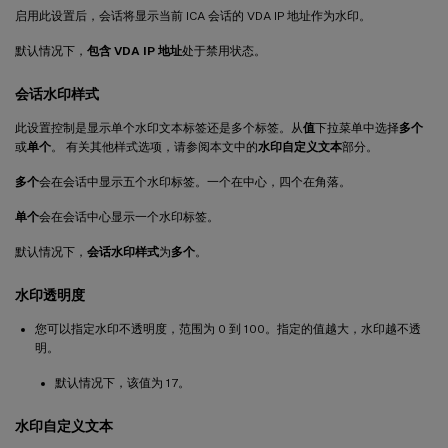
启用此设置后，会话将显示当前 ICA 会话的 VDA IP 地址作为水印。
默认情况下，
包含 VDA IP 地址
处于禁用状态。
会话水印样式
此设置控制是显示单个水印文本标签还是多个标签。从
值
下拉菜单中选择
多个
或
单个
。 有关其他样式选项，请参阅本文中的
水印自定义文本
部分。
多个
会在会话中显示五个水印标签。一个在中心，四个在角落。
单个
会在会话中心显示一个水印标签。
默认情况下，
会话水印样式
为
多个
。
水印透明度
您可以指定水印不透明度，范围为 0 到 100。指定的值越大，水印越不透
明。
默认情况下，该值为 17。
水印自定义文本