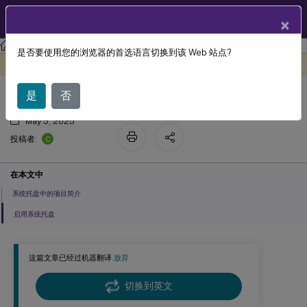
ZH
产品文档
×
Linux 虚拟投递代理
Linux 虚拟投递代理 2407
是否要使用您的浏览器的首选语言切换到该 Web 站点?
系统托盘
此内容已经过机器动态翻译。
在此处提供反馈
是
否
May 5, 2025
C
投稿者:
在本文中
系统托盘中的项目简介
启用系统托盘
这篇文章已经过机器翻译.
放弃
切换到英文