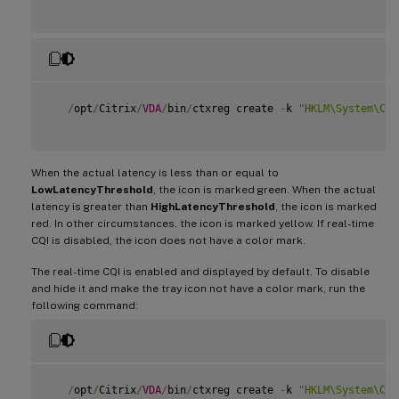
/
opt
/
Citrix
/
VDA
/
bin
/
ctxreg create 
-
k 
"HKLM\System\Cur
When the actual latency is less than or equal to
LowLatencyThreshold
, the icon is marked green. When the actual
latency is greater than
HighLatencyThreshold
, the icon is marked
red. In other circumstances, the icon is marked yellow. If real-time
CQI is disabled, the icon does not have a color mark.
The real-time CQI is enabled and displayed by default. To disable
and hide it and make the tray icon not have a color mark, run the
following command:
/
opt
/
Citrix
/
VDA
/
bin
/
ctxreg create 
-
k 
"HKLM\System\Cur