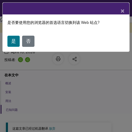
ZH
产品文档
×
Linux 虚拟投递代理
Linux 虚拟投递代理 2407
是否要使用您的浏览器的首选语言切换到该 Web 站点?
客户端输入法编辑器 (IME)
此内容已经过机器动态翻译。
在此处提供反馈
是
否
April 10, 2026
C
C
投稿者:
在本文中
概述
安装
用法
已知问题
这篇文章已经过机器翻译.
放弃