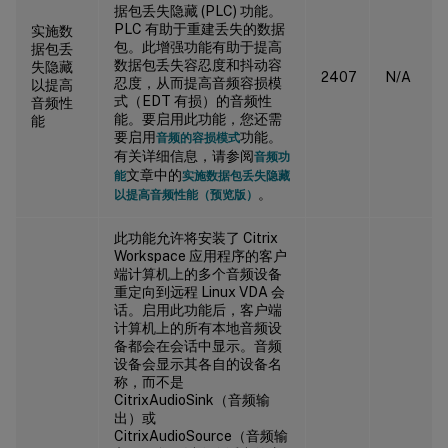
据包丢失隐藏 (PLC) 功能。
PLC 有助于重建丢失的数据
实施数
包。此增强功能有助于提高
据包丢
数据包丢失容忍度和抖动容
失隐藏
2407
N/A
忍度，从而提高音频容损模
以提高
式（EDT 有损）的音频性
音频性
能。要启用此功能，您还需
能
要启用
功能。
音频的容损模式
有关详细信息，请参阅
音频功
文章中的
能
实施数据包丢失隐藏
。
以提高音频性能（预览版）
此功能允许将安装了 Citrix
Workspace 应用程序的客户
端计算机上的多个音频设备
重定向到远程 Linux VDA 会
话。启用此功能后，客户端
计算机上的所有本地音频设
备都会在会话中显示。音频
设备会显示其各自的设备名
称，而不是
CitrixAudioSink（音频输
出）或
CitrixAudioSource（音频输