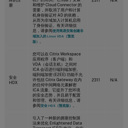
2311
N/A
和维护 Cloud Connector 的
册
需要，并取消了用户和计算
机身份验证对 AD 的依赖，
从而为非域加入计算机启用
了身份验证。有关详细信
息，请参阅
使用简易安装创建非
域加入的 Linux VDA（预览
。
版）
您可以在 Citrix Workspace
应用程序（客户端）和
VDA（会话主机）之间对
ICA 会话进行端到端加密。
端到端加密 (E2EE) 功能不允
安全
许包括 Citrix Gateway 在内
2311
N/A
HDX
的任何中间网络元素解密
ICA 流量。它提升了您环境
的安全态势，并且易于配置
和管理。有关详细信息，请
参阅
。
安全 HDX（预览版）
引入了一种新的拥塞控制算
法来优化 Enlightened Data