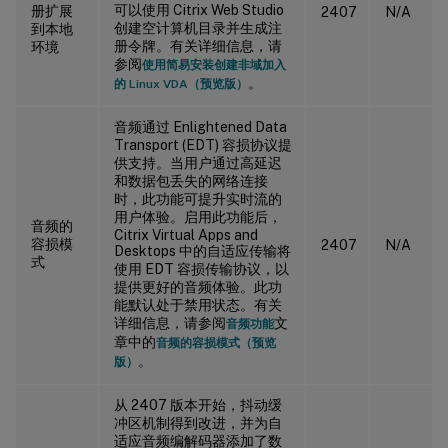
可以使用 Citrix Web Studio
册扩展
2407
N/A
创建空计算机目录并生成注
到本地
册令牌。有关详细信息，请
环境
参阅
使用简易安装创建非域加入
。
的 Linux VDA（预览版）
音频通过 Enlightened Data
Transport (EDT) 容损协议提
供支持。当用户通过高延迟
和数据包丢失的网络连接
时，此功能可提升实时流的
用户体验。启用此功能后，
音频的
Citrix Virtual Apps and
容损模
2407
N/A
Desktops 中的自适应传输将
式
使用 EDT 容损传输协议，以
提供更好的音频体验。此功
能默认处于禁用状态。有关
详细信息，请参阅
文
音频功能
章中的
音频的容损模式（预览
。
版）
从 2407 版本开始，抖动缓
冲区机制得到改进，并为自
适应音频编解码器添加了数