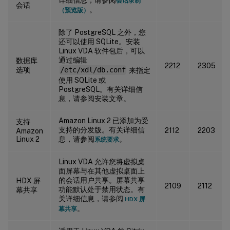
会话录制
会话
。
（预览版）
除了 PostgreSQL 之外，您
还可以使用 SQLite。安装
Linux VDA 软件包后，可以
通过编辑
数据库
2212
2305
选项
/etc/xdl/db.conf
来指定
使用 SQLite 或
PostgreSQL。有关详细信
息，请参阅安装文章。
Amazon Linux 2 已添加为受
支持
支持的分发版。有关详细信
2112
2203
Amazon
Linux 2
息，请参阅
。
系统要求
Linux VDA 允许您将虚拟桌
面屏幕与在其他虚拟桌面上
的会话用户共享。屏幕共享
HDX 屏
2109
2112
功能默认处于禁用状态。有
幕共享
关详细信息，请参阅
HDX 屏
。
幕共享