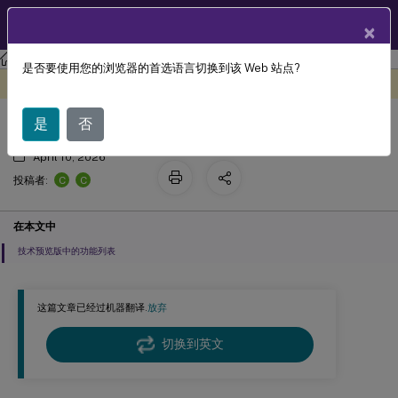
ZH
产品文档
×
Linux 虚拟投递代理
Linux 虚拟投递代理 2407
是否要使用您的浏览器的首选语言切换到该 Web 站点?
技术预览版中的功能
此内容已经过机器动态翻译。
在此处提供反馈
是
否
April 10, 2026
C
C
投稿者:
在本文中
技术预览版中的功能列表
这篇文章已经过机器翻译.
放弃
切换到英文