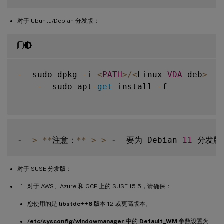
对于 Ubuntu/Debian 分发版：
-
  sudo dpkg 
-
i 
<
PATH
>
/
<
Linux 
VDA
 deb
>
-
  sudo apt
-
get
 install 
-
f

-
>
**
注意：
**
>
>
-
  要为 Debian 
11
 分发版
对于 SUSE 分发版：
对于 AWS、Azure 和 GCP 上的 SUSE 15.5，请确保：
您使用的是
libstdc++6
版本 12 或更高版本。
/etc/sysconfig/windowmanager
中的
Default_WM
参数设置为