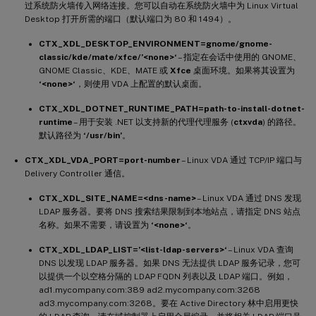
过系统防火墙传入网络连接。您可以自动在系统防火墙中为 Linux Virtual
Desktop 打开所需的端口（默认端口为 80 和 1494）。
CTX_XDL_DESKTOP_ENVIRONMENT=gnome/gnome-
classic/kde/mate/xfce/’<none>‘
– 指定在会话中使用的 GNOME、
GNOME Classic、KDE、MATE 或
Xfce
桌面环境。如果将其设置为
‘<none>‘
，则使用 VDA 上配置的默认桌面。
CTX_XDL_DOTNET_RUNTIME_PATH=path-to-install-dotnet-
runtime
– 用于安装 .NET 以支持新的代理代理服务 (
ctxvda
) 的路径。
默认路径为
‘/usr/bin’
。
CTX_XDL_VDA_PORT=port-number
– Linux VDA 通过 TCP/IP 端口与
Delivery Controller 通信。
CTX_XDL_SITE_NAME=<dns-name>
– Linux VDA 通过 DNS 发现
LDAP 服务器。要将 DNS 搜索结果限制到本地站点，请指定 DNS 站点
名称。如果不需要，请设置为
‘<none>‘
。
CTX_XDL_LDAP_LIST=’<list-ldap-servers>‘
– Linux VDA 查询
DNS 以发现 LDAP 服务器。如果 DNS 无法提供 LDAP 服务记录，您可
以提供一个以空格分隔的 LDAP FQDN 列表以及 LDAP 端口。例如，
ad1.mycompany.com:389 ad2.mycompany.com:3268
ad3.mycompany.com:3268。要在 Active Directory 林中启用更快