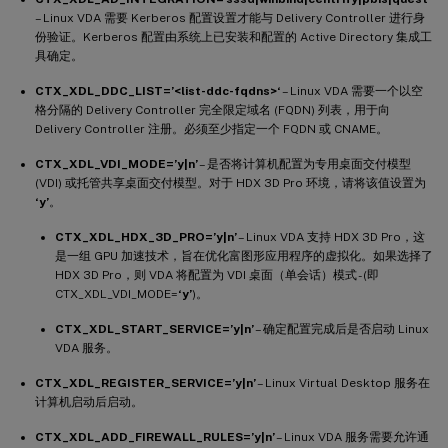
– Linux VDA 需要 Kerberos 配置设置才能与 Delivery Controller 进行身
份验证。Kerberos 配置由系统上已安装和配置的 Active Directory 集成工
具确定。
CTX_XDL_DDC_LIST=’<list-ddc-fqdns>‘
– Linux VDA 需要一个以空
格分隔的 Delivery Controller 完全限定域名 (FQDN) 列表，用于向
Delivery Controller 注册。必须至少指定一个 FQDN 或 CNAME。
CTX_XDL_VDI_MODE=’y|n’
– 是否将计算机配置为专用桌面交付模型
(VDI) 或托管共享桌面交付模型。对于 HDX 3D Pro 环境，请将该值设置为
‘y’
。
CTX_XDL_HDX_3D_PRO=’y|n’
– Linux VDA 支持 HDX 3D Pro，这
是一组 GPU 加速技术，旨在优化富图形应用程序的虚拟化。如果选择了
HDX 3D Pro，则 VDA 将配置为 VDI 桌面（单会话）模式 - (即
CTX_XDL_VDI_MODE=
‘y’
)。
CTX_XDL_START_SERVICE=’y|n’
– 确定配置完成后是否启动 Linux
VDA 服务。
CTX_XDL_REGISTER_SERVICE=’y|n’
– Linux Virtual Desktop 服务在
计算机启动后启动。
CTX_XDL_ADD_FIREWALL_RULES=’y|n’
– Linux VDA 服务需要允许通