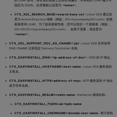
的 LDAP 查询，请在域控制器上启用全局编录，并将相关 LDAP 端口号
指定为 3268。此变量默认设置为
‘<none>‘
。
CTX_XDL_SEARCH_BASE=search-base-set
– Linux VDA 通过设
置为 Active Directory 域根（例如，DC=mycompany,DC=com）的搜
索基查询 LDAP。为了提高搜索性能，您可以指定一个搜索基（例如，
OU=VDI,DC=mycompany,DC=com）。如果不需要，请设置为
‘<none>‘
。
CTX_XDL_SUPPORT_DDC_AS_CNAME=’y|n’
– Linux VDA 支持使用
DNS CNAME 记录指定 Delivery Controller 名称。
CTX_EASYINSTALL_DNS=’<ip-address-of-dns>‘
– DNS 的 IP 地址。
CTX_EASYINSTALL_HOSTNAME=host-name
– Linux VDA 服务器的
主机名。
CTX_EASYINSTALL_NTPS=address-of-ntps
– NTP 服务器的 IP 地址
或字符串名称。
CTX_EASYINSTALL_REALM=realm-name
– Kerberos 领域名称。
CTX_EASYINSTALL_FQDN=ad-fqdn-name
CTX_EASYINSTALL_USERNAME=domain-user-name
– 将计算机