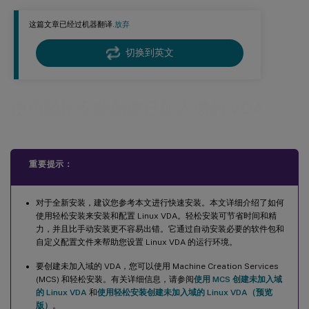
步骤 6：安装 NVIDIA GRID 驱动程序
这篇文章已经过机器翻译.
放弃
步骤 7：指定要使用的数据库
切换到英文
步骤 8：运行轻松安装以配置环境和 VDA 以完成安装
ctxinstall.sh
GUI
使用轻松安装创建已加入域的 VDA
步骤 9：运行 XDPing
步骤 10：运行 Linux VDA
重要提示：
步骤 11：创建计算机目录
步骤 12：创建交付组
对于全新安装，建议您参考本文进行快速安装。本文详细介绍了如何
步骤 13：升级 Linux VDA（可选）
使用轻松安装来安装和配置 Linux VDA。轻松安装可节省时间和精
故障排除
力，并且比手动安装更不容易出错。它通过自动安装必要的软件包和
自定义配置文件来帮助您设置 Linux VDA 的运行环境。
使用 SSSD 加入域失败
要创建未加入域的 VDA，您可以使用 Machine Creation Services
Ubuntu 桌面会话显示灰屏
(MCS) 和轻松安装。有关详细信息，请参阅
使用 MCS 创建未加入域
的 Linux VDA
和
使用轻松安装创建未加入域的 Linux VDA（预览
启动 Ubuntu 桌面会话失败，因为主目录缺失
版）
。