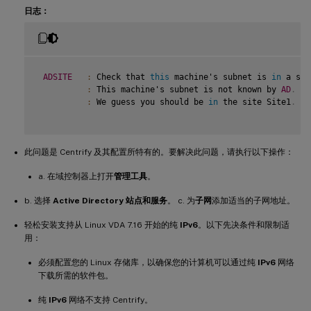
日志：
ADSITE
:
 Check that 
this
 machine's subnet is 
in
 a sit
:
 This machine's subnet is not known by 
AD
.
:
 We guess you should be 
in
 the site Site1
.
此问题是 Centrify 及其配置所特有的。要解决此问题，请执行以下操作：
a. 在域控制器上打开
管理工具
。
b. 选择
Active Directory 站点和服务
。 c. 为
子网
添加适当的子网地址。
轻松安装支持从 Linux VDA 7.16 开始的纯
IPv6
。以下先决条件和限制适
用：
必须配置您的 Linux 存储库，以确保您的计算机可以通过纯
IPv6
网络
下载所需的软件包。
纯
IPv6
网络不支持 Centrify。