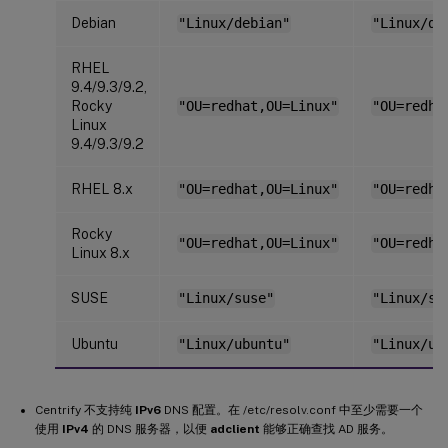
Debian
"Linux/debian"
"Linux/de
RHEL
9.4/9.3/9.2,
Rocky
"OU=redhat,OU=Linux"
"OU=redha
Linux
9.4/9.3/9.2
RHEL 8.x
"OU=redhat,OU=Linux"
"OU=redha
Rocky
"OU=redhat,OU=Linux"
"OU=redha
Linux 8.x
SUSE
"Linux/suse"
"Linux/su
Ubuntu
"Linux/ubuntu"
"Linux/ub
Centrify 不支持纯
IPv6
DNS 配置。在 /etc/resolv.conf 中至少需要一个
使用
IPv4
的 DNS 服务器，以便
adclient
能够正确查找 AD 服务。