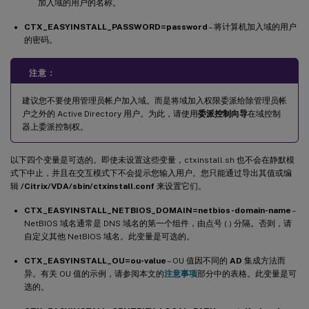
加入域的用户的名称。
CTX_EASYINSTALL_PASSWORD=password
– 将计算机加入域的用户
的密码。
注意：
建议您不要使用管理员帐户加入域。而是将域加入权限委派给除管理员帐
户之外的 Active Directory 用户。为此，请使用
委派控制向导
在域控制
器上委派控制权。
以下四个变量是可选的。即使未设置这些变量，ctxinstall.sh 也不会在静默模
式下中止，并且在交互模式下不会提示您输入用户。您只能通过导出其值或编
辑
/Citrix/VDA/sbin/ctxinstall.conf
来设置它们。
CTX_EASYINSTALL_NETBIOS_DOMAIN=netbios-domain-name
–
NetBIOS 域名通常是 DNS 域名的第一个组件，由点号 (.) 分隔。否则，请
自定义其他 NetBIOS 域名。此变量是可选的。
CTX_EASYINSTALL_OU=ou-value
– OU 值因不同的
AD
集成方法而
异。有关 OU 值的示例，请参阅本文的
注意事项
部分中的表格。此变量是可
选的。