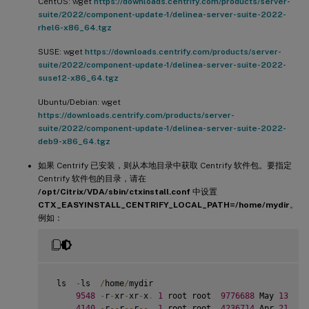
CentOS: wget
https://downloads.centrify.com/products/server-
suite/2022/component-update-1/delinea-server-suite-2022-
rhel6-x86_64.tgz
SUSE: wget
https://downloads.centrify.com/products/server-
suite/2022/component-update-1/delinea-server-suite-2022-
suse12-x86_64.tgz
Ubuntu/Debian: wget
https://downloads.centrify.com/products/server-
suite/2022/component-update-1/delinea-server-suite-2022-
deb9-x86_64.tgz
如果 Centrify 已安装，则从本地目录中获取 Centrify 软件包。要指定
Centrify 软件包的目录，请在
/opt/Citrix/VDA/sbin/ctxinstall.conf
中设置
CTX_EASYINSTALL_CENTRIFY_LOCAL_PATH=/home/mydir
。
例如：
 ls  
-
ls  
/
home
/
mydir

9548
-
r
-
xr
-
xr
-
x
.
1
 root root  
9776688
 May 
13
20
4140
-
r
--
r
--
r
--
.
1
 root root  
4236714
 Apr 
21
20