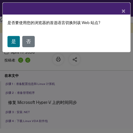
ZH
产品文档
×
Linux 虚拟投递代理
Linux 虚拟投递代理 2407
是否要使用您的浏览器的首选语言切换到该 Web 站点?
使用轻松安装创建已加入域的 VDA
此内容已经过机器动态翻译。
在此处提供反馈
是
否
April 17, 2026
C
C
投稿者:
在本文中
步骤 1：准备配置信息和 Linux 计算机
步骤 2：准备管理程序
修复 Microsoft Hyper-V 上的时间同步
步骤 3：安装 .NET
步骤 4：下载 Linux VDA 软件包
步骤 5：安装 Linux VDA 软件包