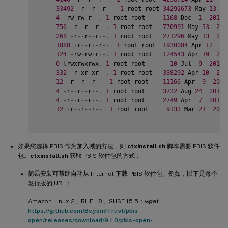
33492
-
r
--
r
--
r
--
.
1
 root root 
34292673
 May 
13
2
4
-
rw
-
rw
-
r
--
.
1
 root root     
1168
 Dec  
1
2015
 
756
-
r
--
r
--
r
--
.
1
 root root   
770991
 May 
13
201
268
-
r
--
r
--
r
--
.
1
 root root   
271296
 May 
13
201
1888
-
r
--
r
--
r
--
.
1
 root root  
1930084
 Apr 
12
20
124
-
rw
-
rw
-
r
--
.
1
 root root   
124543
 Apr 
19
201
0
 lrwxrwxrwx
.
1
 root root       
10
 Jul  
9
2012
 
332
-
r
-
xr
-
xr
--
.
1
 root root   
338292
 Apr 
10
201
12
-
r
--
r
--
r
--
.
1
 root root    
11166
 Apr  
9
2015
4
-
r
--
r
--
r
--
.
1
 root root     
3732
 Aug 
24
2015
 
4
-
r
--
r
--
r
--
.
1
 root root     
2749
 Apr  
7
2015
 
12
-
r
--
r
--
r
--
.
1
 root root     
9133
 Mar 
21
2016
如果您选择 PBIS 作为加入域的方法，则
ctxinstall.sh
脚本需要 PBIS 软件
包。
ctxinstall.sh
获取 PBIS 软件包的方式：
简易安装可帮助自动从 Internet 下载 PBIS 软件包。例如，以下是每个
发行版的 URL：
Amazon Linux 2、RHEL 8、SUSE 15.5：wget
https://github.com/BeyondTrust/pbis-
open/releases/download/9.1.0/pbis-open-