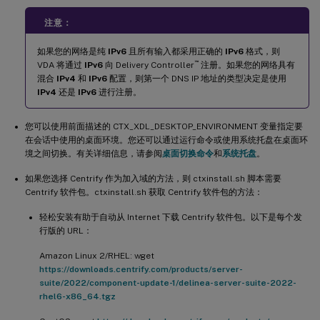
注意：
如果您的网络是纯
IPv6
且所有输入都采用正确的
IPv6
格式，则
™
VDA 将通过
IPv6
向 Delivery Controller
注册。如果您的网络具有
混合
IPv4
和
IPv6
配置，则第一个 DNS IP 地址的类型决定是使用
IPv4
还是
IPv6
进行注册。
您可以使用前面描述的 CTX_XDL_DESKTOP_ENVIRONMENT 变量指定要
在会话中使用的桌面环境。您还可以通过运行命令或使用系统托盘在桌面环
境之间切换。有关详细信息，请参阅
桌面切换命令
和
系统托盘
。
如果您选择 Centrify 作为加入域的方法，则 ctxinstall.sh 脚本需要
Centrify 软件包。ctxinstall.sh 获取 Centrify 软件包的方法：
轻松安装有助于自动从 Internet 下载 Centrify 软件包。以下是每个发
行版的 URL：
Amazon Linux 2/RHEL: wget
https://downloads.centrify.com/products/server-
suite/2022/component-update-1/delinea-server-suite-2022-
rhel6-x86_64.tgz