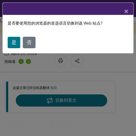
ZH
产品文档
×
Linux 虚拟投递代理
Linux Virtual Delivery Agent 2411
是否要使用您的浏览器的首选语言切换到该 Web 站点?
双跳单点登录身份验证
此内容已经过机器动态翻译。
在此处提供反馈
是
否
April 20, 2026
C
C
投稿者:
这篇文章已经过机器翻译.
放弃
切换到英文
双跳单点登录身份验证