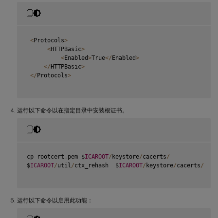
<
Protocols
>
<
HTTPBasic
>
<
Enabled
>
True
<
/
Enabled
>
<
/
HTTPBasic
>
<
/
Protocols
>
运行以下命令以在指定目录中安装根证书。
cp rootcert
.
pem $
ICAROOT
/
keystore
/
cacerts
/
$
ICAROOT
/
util
/
ctx_rehash  $
ICAROOT
/
keystore
/
cacerts
/
运行以下命令以启用此功能：