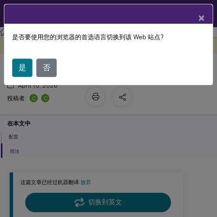
ZH
产品文档
×
Linux 虚拟投递代理
Linux Virtual Delivery Agent 2411
是否要使用您的浏览器的首选语言切换到该 Web 站点?
支持多种语言输入
此内容已经过机器动态翻译。
在此处提供反馈
是
否
April 10, 2026
C
C
投稿者:
在本文中
配置
用法
这篇文章已经过机器翻译.
放弃
切换到英文