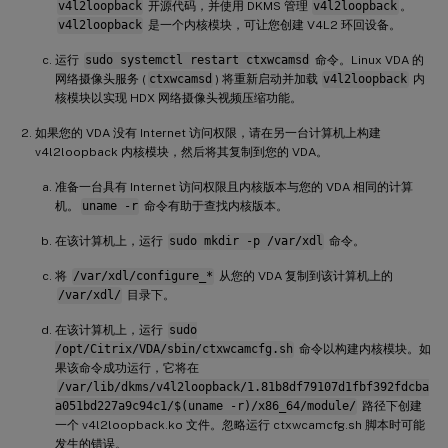
v4l2loopback
开源代码，并使用 DKMS 管理
v4l2loopback
。
v4l2loopback
是一个内核模块，可让您创建 V4L2 环回设备。
运行
sudo systemctl restart ctxwcamsd
命令。Linux VDA 的
网络摄像头服务 (
ctxwcamsd
) 将重新启动并加载
v4l2loopback
内
核模块以实现 HDX 网络摄像头视频压缩功能。
如果您的 VDA 没有 Internet 访问权限，请在另一台计算机上构建
v4l2loopback 内核模块，然后将其复制到您的 VDA。
准备一台具有 Internet 访问权限且内核版本与您的 VDA 相同的计算
机。
uname -r
命令有助于查找内核版本。
在该计算机上，运行
sudo mkdir -p /var/xdl
命令。
将
/var/xdl/configure_*
从您的 VDA 复制到该计算机上的
/var/xdl/
目录下。
在该计算机上，运行
sudo
/opt/Citrix/VDA/sbin/ctxwcamcfg.sh
命令以构建内核模块。如
果该命令成功运行，它将在
/var/lib/dkms/v4l2loopback/1.81b8df79107d1fbf392fdcba
a051bd227a9c94c1/$(uname -r)/x86_64/module/
路径下创建
一个 v4l2loopback.ko 文件。忽略运行 ctxwcamcfg.sh 脚本时可能
发生的错误。