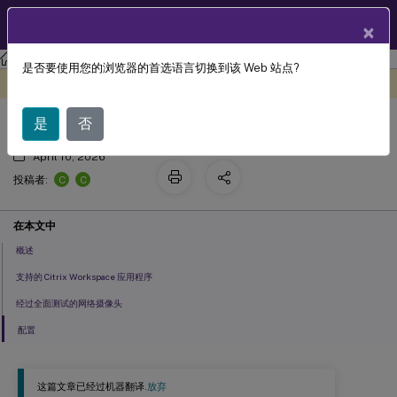
ZH
产品文档
×
Linux 虚拟投递代理
Linux Virtual Delivery Agent 2411
是否要使用您的浏览器的首选语言切换到该 Web 站点?
™
HDX
网络摄像头视频压缩
此内容已经过机器动态翻译。
在此处提供反馈
是
否
April 10, 2026
C
C
投稿者:
在本文中
概述
支持的 Citrix Workspace 应用程序
经过全面测试的网络摄像头
配置
这篇文章已经过机器翻译.
放弃