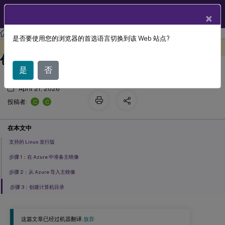
ZH
产品文档
×
Linux 虚拟投递代理
Linux Virtual Delivery Agent 2411
是否要使用您的浏览器的首选语言切换到该 Web 站点?
在 Citrix DaaS Standard for Azure 中
此内容已经过机器动态翻译。
在此处提供反馈
创建 Linux VDA
是
否
April 21, 2026
C
C
投稿者:
在本文中
支持的 Linux 发行版
步骤 1：在 Azure 中准备主映像
步骤 2：从 Azure 导入主映像
步骤 3：创建计算机目录
这篇文章已经过机器翻译.
放弃