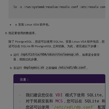
ln 
-
s 
/
run
/
systemd
/
resolve
/
resolv
.
conf 
/
etc
/
resolv
.
conf

安装 Linux VDA 软件包。
指定要使用的数据库。
除了 PostgreSQL，您还可以使用 SQLite。安装 Linux VDA 软件包后，您
还可以在 SQLite 和 PostgreSQL 之间切换。为此，请完成以下步骤：
运行
/opt/Citrix/VDA/sbin/ctxcleanup.sh
。如果是全新安
装，请跳过此步骤。
在运行
deploymcs.sh
之前编辑
/etc/xdl/db.conf
。
注意：
-
  我们建议您仅在 
VDI
-
  对于简易安装和 
MCS
，您可以在 SQLite 和
-
  您还可以使用 
`
/etc/xdl/db.conf
`