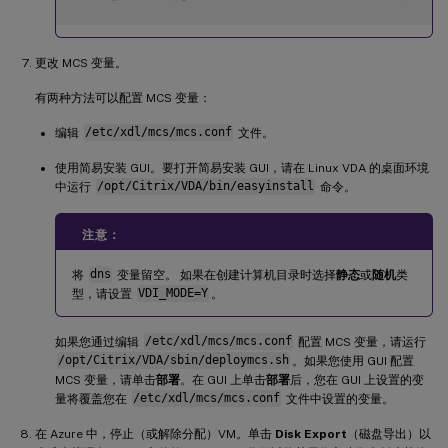
更改 MCS 变量。
有两种方法可以配置 MCS 变量：
编辑
/etc/xdl/mcs/mcs.conf
文件。
使用简易安装 GUI。要打开简易安装 GUI，请在 Linux VDA 的桌面环境
中运行
/opt/Citrix/VDA/bin/easyinstall
命令。
注意：
将
dns
变量留空。 如果在创建计算机目录时选择
静态
或
随机
类
型，请设置
VDI_MODE=Y
。
如果您通过编辑
/etc/xdl/mcs/mcs.conf
配置 MCS 变量，请运行
/opt/Citrix/VDA/sbin/deploymcs.sh
。如果您使用 GUI 配置
MCS 变量，请单击
部署
。在 GUI 上单击
部署
后，您在 GUI 上设置的变
量将覆盖您在
/etc/xdl/mcs/mcs.conf
文件中设置的变量。
在 Azure 中，停止（或解除分配）VM。单击
Disk Export
（磁盘导出）以