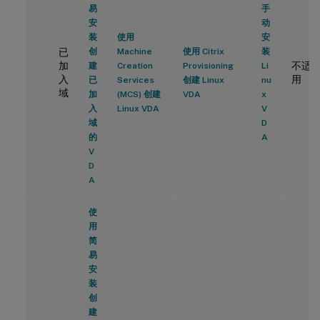
易
手
安
动
装
使用
安
已
创
Machine
使用 Citrix
装
加
不适
建
Creation
Provisioning
Li
入
用
已
Services
创建 Linux
nu
域
加
(MCS) 创建
VDA
x
入
Linux VDA
V
域
D
的
A
V
D
A
使
用
简
易
安
装
创
建