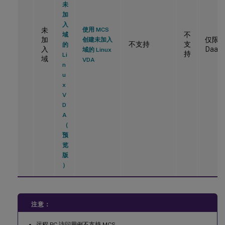
未
加
入
未
使用 MCS
不
域
加
仅限
创建未加入
不支持
支
的
入
DaaS
域的 Linux
持
Li
域
VDA
n
u
x
V
D
A
（
预
览
版
）
注意：
远程 PC 访问用例不支持 MCS。