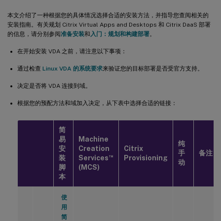
本文介绍了一种根据您的具体情况选择合适的安装方法，并指导您查阅相关的
安装指南。有关规划 Citrix Virtual Apps and Desktops 和 Citrix DaaS 部署
的信息，请分别参阅
准备安装
和
入门：规划和构建部署
。
在开始安装 VDA 之前，请注意以下事项：
通过检查
Linux VDA 的系统要求
来验证您的目标部署是否受官方支持。
决定是否将 VDA 连接到域。
根据您的预配方法和域加入决定，从下表中选择合适的链接：
简
易
Machine
纯
安
Creation
Citrix
手
备注
™
装
Services
Provisioning
动
脚
(MCS)
本
使
用
简