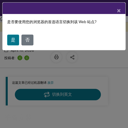
ZH
产品文档
×
Linux 虚拟投递代理
Linux Virtual Delivery Agent 2411
是否要使用您的浏览器的首选语言切换到该 Web 站点?
准备安装
此内容已经过机器动态翻译。
在此处提供反馈
是
否
April 10, 2026
C
C
投稿者:
这篇文章已经过机器翻译.
放弃
切换到英文
准备安装