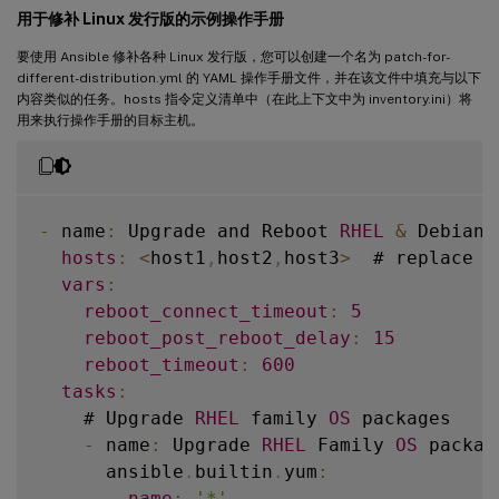
DEBIAN11
用于修补 Linux 发行版的示例操作手册
DEBIAN12
SUSE15
要使用 Ansible 修补各种 Linux 发行版，您可以创建一个名为 patch-for-
different-distribution.yml 的 YAML 操作手册文件，并在该文件中填充与以下
内容类似的任务。hosts 指令定义清单中（在此上下文中为 inventory.ini）将
[
all
:
vars
]
用来执行操作手册的目标主机。
ansible_user
=
<
ansible execute user e
.
g ro
ansible_password
=
<
>
ansible_ssh_common_args
=
'-o StrictHostKey
-
 name
:
 Upgrade and Reboot 
RHEL
&
 Debian 
hosts
:
<
host1
,
host2
,
host3
>
  # replace 
w
vars
:
reboot_connect_timeout
:
5
reboot_post_reboot_delay
:
15
reboot_timeout
:
600
tasks
:
    # Upgrade 
RHEL
 family 
OS
 packages

-
 name
:
 Upgrade 
RHEL
 Family 
OS
 package
      ansible
.
builtin
.
yum
:
name
:
'*'