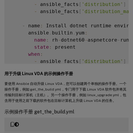
state
:
 latest

-
 ansible_facts
[
'distribution'
]
=
when
:
-
 ansible_facts
[
'distribution_maj
-
 ansible_facts
[
'distribution'
]
=
-
 ansible_facts
[
'distribution_maj
-
 name
:
 Install dotnet runtime enviro
      ansible
.
builtin
.
yum
:
    # Ubuntu Family upgrade

name
:
 rh
-
dotnet60
-
aspnetcore
-
runt
-
 name
:
 Update repositories cache

state
:
 present

apt
:
when
:
update_cache
:
 yes

-
 ansible_facts
[
'distribution'
]
=
when
:
-
 ansible_facts
[
'distribution_maj
-
 ansible_facts
[
'distribution'
]
=
用于升级 Linux VDA 的示例操作手册
-
 ansible_facts
[
'distribution_maj
-
 name
:
 Remove 
/
usr
/
bin
/
dotnet 
if
 it 
要使用 Ansible 自动升级 Linux VDA，您可以创建两个单独的操作手册。一个
file
:
操作手册，例如 get_the_build.yml，专门用于下载 Linux VDA 软件包并将其
-
 name
:
 Update all packages to their 
传输到目标计算机（主机）。另一个操作手册，例如 linux_upgrade.yml，包
path
:
/
usr
/
bin
/
dotnet

含用于使用之前下载的软件包在目标计算机上升级 Linux VDA 的任务。
apt
:
state
:
 absent

name
:
"*"
示例操作手册 get_the_build.yml
state
:
 latest

-
 name
:
 Create a symbolic link

when
:
file
:
-
 ansible_facts
[
'distribution'
]
=
src
:
/
opt
/
rh
/
rh
-
dotnet60
/
root
/
usr