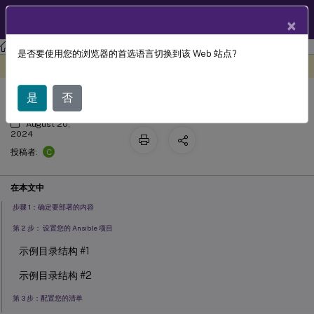
ZH
产品文档
×
Linux 虚拟投递代理
Linux 虚拟投递代理 2511
是否要使用您的浏览器的首选语言切换到该 Web 站点?
使用 Ansible 管理您的部署
此内容已经过机器动态翻译。
在此处提供反馈
是
否
August 20,
2024
C
投稿者:
在本文中
步骤 1：确定要部署的内容
第 2 步： 设置您的 Ansible 项目
示例目录结构 #1
示例目录结构 #2
第 3 步：配置您的清单