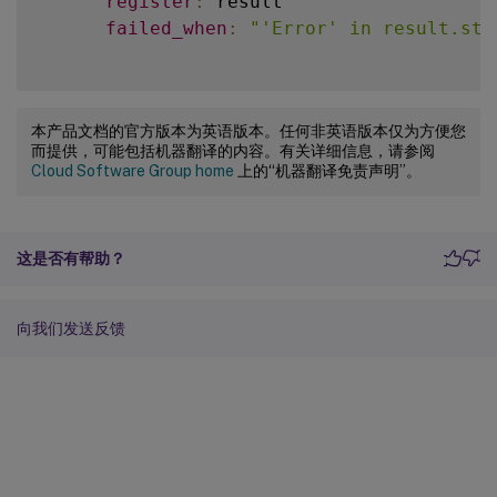
register
:
 result

-
 name
:
 Sles15 Linux 
VDA
 upgrade

failed_when
:
"'Error' in result.std
      community
-
 name
:
 Install dotnet
.
general
.
zypper
-
runtime
:
-
8.0
      ansible
name
:
.
builtin
""
.
apt
:
name
state
:
 dotnet
:
 present

-
runtime
-
8.0
when
state
:
:
 present

本产品文档的官方版本为英语版本。任何非英语版本仅为方便您
update_cache
-
 ansible_facts
:
 yes

[
'distribution'
]
=
而提供，可能包括机器翻译的内容。有关详细信息，请参阅
Cloud Software Group home
上的“机器翻译免责声明”。
when
-
 ansible_facts
:
[
'distribution_maj
-
 ansible_facts
[
'distribution'
]
=
    # Amazon2 Linux 
-
 ansible_facts
VDA
[
 upgrade

'distribution_maj
-
 name
:
 Amazon2 Linux 
VDA
 upgrade

这是否有帮助？
      ansible
-
 name
:
 Install aspnetcore
.
builtin
.
yum
:
-
runtime
-
8.
      ansible
name
:
.
builtin
""
.
apt
:
向我们发送反馈
when
name
:
:
 aspnetcore
-
runtime
-
8.0
state
-
 ansible_facts
:
 present

[
'distribution'
]
=
update_cache
-
 ansible_facts
:
 yes

[
'distribution_maj
    # Reboot after upgrade

when
:
-
 name
-
 ansible_facts
:
 Reboot host

[
'distribution'
]
=
reboot
-
 ansible_facts
:
[
'distribution_maj
connect_timeout
:
""