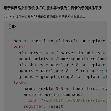
    # Ubuntu20
      ansible
.
.
builtin
04
 linux vda install dotne
.
yum
:
用于将网络文件系统 (NFS) 服务器装载为主目录的示例操作手册
-
 name
name
:
 Register Microsoft key and fee
:
""
shell
state
:
|
:
 present

以下示例操作手册将 NFS 服务器作为主目录装载到目标主机上：
        wget https
when
:
:
/
/
packages
.
microsoft
.
c
        dpkg 
-
 ansible_facts
-
i packages
[
-
'distribution'
microsoft
-
prod
]
.
d
=
        rm packages
-
 ansible_facts
-
microsoft
[
'distribution_maj
-
prod
.
deb

when
:
-
 hosts
:
<
host1
,
host2
,
host3
>
  # replace 
w
    # Upgrade 
-
 ansible_facts
RHEL
 linux vda packages

[
'distribution'
]
=
vars
:
-
 name
-
 ansible_facts
:
 Upgrade 
RHEL8
[
'distribution_maj
 linux vda packag
    nfs_server 
=
<
nfsserver ip address
>
 #
      ansible
.
builtin
.
yum
:
    mount_points 
=
/
home
/
<
domain realm
>
/
u
-
 name
name
:
 Install dotnet
:
""
-
runtime
-
8.0
    nfs_shares 
=
 user1
,
user2  # replace 
w
      ansible
state
.
:
builtin
 present

.
apt
:
    owners 
=
 user1
,
user2   # replace 
with
when
name
:
:
 dotnet
-
runtime
-
8.0
    groups 
=
 group1
,
group2  # replace 
wit
state
-
 ansible_facts
:
 present

[
'distribution'
]
=
tasks
:
update_cache
-
 ansible_facts
:
 yes

[
'distribution_maj
-
 name
:
 Enable 
NFS
as
 home directory

when
:
      ansible
.
builtin
.
command
:
    # Upgrade 
-
 ansible_facts
RHEL
 linux vda packages

[
'distribution'
]
=
cmd
:
"/opt/Citrix/VDA/bin/ctxreg 
-
 name
-
 ansible_facts
:
 Upgrade 
RHEL9
[
'distribution_maj
 linux vda packag
register
:
 result

      ansible
.
builtin
.
yum
: