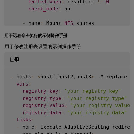
failed_when
:
 result
.
rc 
!=
0
-
 name
name
:
 Install aspnetcore
:
""
-
runtime
-
8.
check_mode
:
 no

      ansible
state
.
:
builtin
 present

.
apt
:
when
name
:
:
 aspnetcore
-
runtime
-
8.0
-
 name
:
 Mount 
NFS
 shares

state
-
 ansible_facts
:
 present

[
'distribution'
]
=
      ansible
.
builtin
.
mount
:
update_cache
-
 ansible_facts
:
 yes

[
'distribution_maj
用于远程命令执行的示例操作手册
path
:
""
when
:
src
:
":"
用于修改注册表设置的示例操作手册
    # Ubuntu20
-
 ansible_facts
.
04
 linux vda upgrade

[
'distribution'
]
=
fstype
:
 nfs

-
 name
-
 ansible_facts
:
 Ubuntu20
.
04
[
 linux vda upgrade

'distribution_maj
opts
:
 rw
,
nolock

      ansible
.
builtin
.
apt
:
state
:
 mounted

    # Ubuntu22
deb
:
""
.
04
 linux vda install dotne
loop
:
""
-
 hosts
:
<
host1
,
host2
,
host3
>
  # replace 
w
-
 name
when
:
:
 Install dotnet
-
runtime
-
8.0
vars
:
      ansible
-
 ansible_facts
.
builtin
.
apt
[
'distribution'
:
]
=
-
 name
:
 Set owner
,
 group and mode 
for
registry_key
:
"your_registry_key"
    
name
-
 ansible_facts
:
 dotnet
-
runtime
[
'distribution_maj
-
8.0
      ansible
.
builtin
.
file
:
registry_type
:
"your_registry_type"
  
state
:
 present

path
:
""
registry_value
:
"your_registry_value"
-
 name
update_cache
:
 Ubuntu22
:
.
 yes

04
 linux vda upgrade

owner
:
""
registry_data
:
"your_registry_data"
  
      ansible
when
:
.
builtin
.
apt
:
group
:
""
tasks
:
-
deb
 ansible_facts
:
""
[
'distribution'
]
=
mode
:
""
-
 name
:
 Execute AdaptiveScaling redirect
when
-
 ansible_facts
:
[
'distribution_maj
loop
:
""