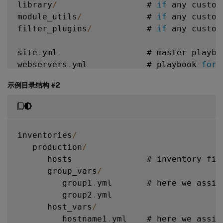
library
/
                  # 
if
 any custom
module_utils
/
             # 
if
 any custom
filter_plugins
/
           # 
if
 any custom
site
.
yml                  # master playboo
webservers
.
yml            # playbook 
for
 
dbservers
.
yml             # playbook 
for
 
示例目录结构 #2
roles
/
    common
/
               # 
this
 hierarch
        tasks
/
            #

inventories
/
            main
.
yml      #  
<
--
 tasks fi
   production
/
        handlers
/
         #

      hosts               # inventory fil
            main
.
yml      #  
<
--
 handlers
      group_vars
/
        templates
/
        #  
<
--
 files 
fo
         group1
.
yml       # here we assig
            ntp
.
conf
.
j2   #  
<
--
--
--
-
 tem
         group2
.
yml

        files
/
            #

      host_vars
/
            bar
.
txt       #  
<
--
 files 
fo
         hostname1
.
yml    # here we assig
            foo
.
sh        #  
<
--
 script f