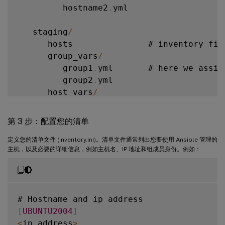
         hostname2
.
yml

        vars
/
             #

            main
.
yml      #  
<
--
 variable
   staging
/
        defaults
/
         #

      hosts               # inventory fil
            main
.
yml      #  
<
--
default
 
      group_vars
/
        meta
/
             #

         group1
.
yml       # here we assig
            main
.
yml      #  
<
--
 role dep
         group2
.
yml

        library
/
          # roles can als
      host_vars
/
        module_utils
/
     # roles can als
         stagehost1
.
yml   # here we assig
        lookup_plugins
/
   # or other type
         stagehost2
.
yml

第 3 步：配置您的清单
    webtier
/
              # same kind 
of
 
library
/
定义您的清单文件 (inventory.ini)。清单文件通常列出您要使用 Ansible 管理的
    monitoring
/
           # 
""
主机，以及必要的详细信息，例如主机名、IP 地址和组成员身份。例如：
module_utils
/
    fooapp
/
               # 
""
filter_plugins
/
site
.
yml

webservers
.
yml

[
UBUNTU2004
]
dbservers
.
yml

<
ip address
>