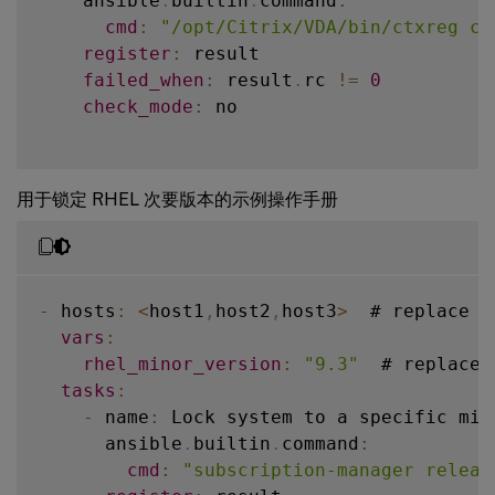
    ansible
.
builtin
.
command
:
-
 ansible_facts
[
'distribution'
]
=
cmd
:
"/opt/Citrix/VDA/bin/ctxreg cr
-
 name
-
 ansible_facts
:
 Install aspnetcore
[
'distribution_maj
-
runtime
-
8.
register
:
 result

      ansible
.
builtin
.
apt
:
failed_when
:
 result
.
rc 
!=
0
    # Debian Linux 
name
:
 aspnetcore
VDA
 upgrade

-
runtime
-
8.0
check_mode
:
 no

-
 name
state
:
 Debian11 Linux 
:
 present

VDA
 upgrade

      ansible
update_cache
.
builtin
:
 yes

.
apt
:
when
deb
:
:
""
when
-
 ansible_facts
:
[
'distribution'
]
=
用于锁定 RHEL 次要版本的示例操作手册
-
-
 ansible_facts
 ansible_facts
[
[
'distribution_maj
'distribution'
]
=
-
 ansible_facts
[
'distribution_maj
    # Debian11 linux vda install dotnet ru
-
-
 name
 name
:
:
 Register Microsoft key and fee
 Debian12 Linux 
VDA
 upgrade

-
 hosts
:
<
host1
,
host2
,
host3
>
  # replace 
w
      ansible
shell
:
|
.
builtin
.
apt
:
vars
:
        wget https
deb
:
""
:
/
/
packages
.
microsoft
.
c
rhel_minor_version
:
"9.3"
  # replace 
        dpkg 
when
:
-
i packages
-
microsoft
-
prod
.
d
tasks
:
        rm packages
-
 ansible_facts
-
microsoft
[
'distribution'
-
prod
.
deb

]
=
-
 name
:
 Lock system to a specific mino
when
-
 ansible_facts
:
[
'distribution_maj
      ansible
.
builtin
.
command
:
-
 ansible_facts
[
'distribution'
]
=
cmd
:
"subscription-manager releas
    # Sles15 Linux 
-
 ansible_facts
VDA
 upgrade

[
'distribution_maj