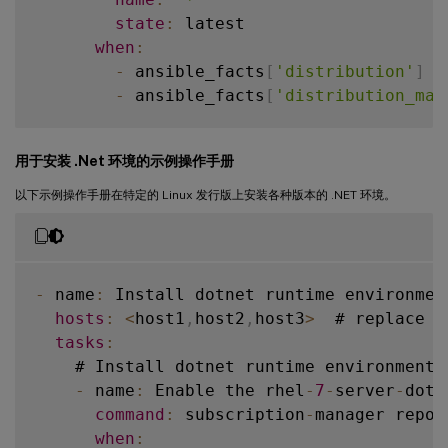
state
:
 latest

when
:
-
 ansible_facts
[
'distribution'
]
=
-
 ansible_facts
[
'distribution_maj
    # Upgrade 
RHEL
 family 
OS
 packages

用于安装 .Net 环境的示例操作手册
-
 name
:
 Upgrade 
RHEL
 Family 
OS
 package
      ansible
.
builtin
.
yum
:
以下示例操作手册在特定的 Linux 发行版上安装各种版本的 .NET 环境。
name
:
'*'
state
:
 latest

when
:
-
 ansible_facts
[
'distribution'
]
=
-
 name
:
 Install dotnet runtime environmen
-
 ansible_facts
[
'distribution_maj
hosts
:
<
host1
,
host2
,
host3
>
  # replace 
w
tasks
:
    # Upgrade 
RHEL
 family 
OS
 packages

    # Install dotnet runtime environment 
-
 name
:
 Upgrade 
RHEL
 Family 
OS
 package
-
 name
:
 Enable the rhel
-
7
-
server
-
dotn
      ansible
.
builtin
.
yum
:
command
:
 subscription
-
manager repos
name
:
'*'
when
: