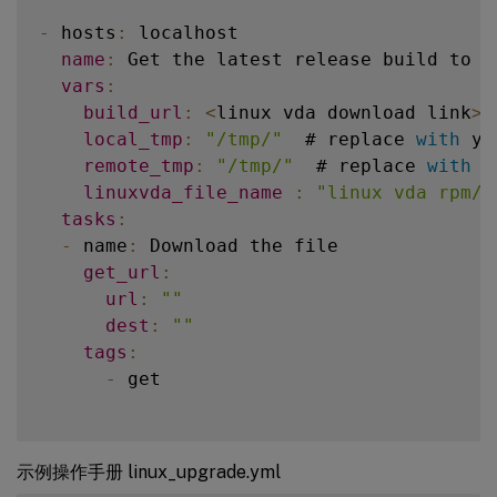
-
 ansible_facts
[
'distribution_maj
dest
:
/
usr
/
bin
/
dotnet

-
 hosts
:
 localhost

state
:
 link

name
:
 Get the latest release build to lo
    # Debian Family upgrade

vars
:
-
 name
:
 Upgrade the 
OS
(
apt
-
get
 dist
-
    # 
RHEL8
 linux vda install dotnet runt
build_url
:
<
linux vda download link
>
 
apt
:
-
 name
:
 Install dotnet
-
runtime
-
8.0
local_tmp
:
"/tmp/"
  # replace 
with
 yo
upgrade
:
 dist

      ansible
.
builtin
.
dnf
:
remote_tmp
:
"/tmp/"
  # replace 
with
 y
when
:
name
:
 dotnet
-
runtime
-
8.0
linuxvda_file_name
:
"linux vda rpm/d
-
 ansible_facts
[
'distribution'
]
=
state
:
 present

tasks
:
-
 ansible_facts
[
'distribution_maj
when
:
-
 name
:
 Download the file

-
 ansible_facts
[
'distribution'
]
=
get_url
:
-
 name
:
 Upgrade the 
OS
(
apt
-
get
 dist
-
-
 ansible_facts
[
'distribution_maj
url
:
""
apt
:
dest
:
""
upgrade
:
 dist

-
 name
:
 Install aspnetcore
-
runtime
-
8.
tags
:
when
:
      ansible
.
builtin
.
dnf
:
-
 get

-
 ansible_facts
[
'distribution'
]
=
name
:
 aspnetcore
-
runtime
-
8.0
-
 ansible_facts
[
'distribution_maj
state
:
 present

when
:
-
 hosts
:
<
host1
,
host2
,
host3
>
  # replace 
w
    # Reboot after upgrade

示例操作手册 linux_upgrade.yml
-
 ansible_facts
[
'distribution'
]
=
name
:
 Copy a file to remote location

-
 name
:
 Reboot host
