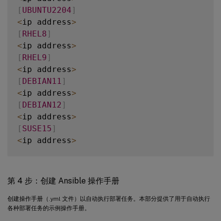
[
UBUNTU2204
]
roles
/
<
ip address
>
    common
/
[
RHEL8
]
    webtier
/
<
ip address
>
    monitoring
/
[
RHEL9
]
    fooapp
/
<
ip address
>
[
DEBIAN11
]
<
ip address
>
[
DEBIAN12
]
<
ip address
>
[
SUSE15
]
<
ip address
>
[
all
:
children
]
UBUNTU2004
第 4 步：创建 Ansible 操作手册
UBUNTU2204
RHEL8
创建操作手册（.yml 文件）以自动执行部署任务。本部分提供了用于自动执行
各种部署任务的示例操作手册。
RHEL9