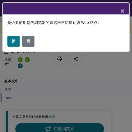
ZH
产品文档
×
Linux 虚拟投递代理
Linux 虚拟投递代理 2511
是否要使用您的浏览器的首选语言切换到该 Web 站点?
动态键盘布局同步
此内容已经过机器动态翻译。
在此处提供反馈
是
否
April 10, 2026
C
C
投稿
者:
Y
在本文中
配置
用法
这篇文章已经过机器翻译.
放弃
切换到英文