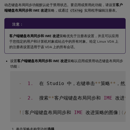
动态键盘布局同步功能默认处于禁用状态。要启用或禁用此功能，请设置
客户
端键盘布局同步和 IME 改进
策略，或通过
ctxreg
实用程序编辑注册表。
注意：
客户端键盘布局同步和 IME 改进
策略优先于注册表设置，并且可以应用
于您指定的用户和计算机对象或站点中的所有对象。给定 Linux VDA 上
的注册表设置适用于该 VDA 上的所有会话。
设置
客户端键盘布局同步和 IME 改进
策略以启用或禁用动态键盘布局同步
功能：
-
1.
  在 Studio 中，右键单击
**
策略
**
，然后
-
2.
  搜索
**
客户端键盘布局同步和 
IME
 改进
*
!
[
客户端键盘布局同步和 
IME
 改进策略的图像
]
(
/
e
单击策略名称旁边的
选择
。