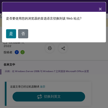
ZH
产品文档
×
Profile Management
Profile Management 2206
是否要使用您的浏览器的首选语言切换到该 Web 站点?
配置跨平台设置
此内容已经过机器动态翻译。
在此处提供反馈
是
否
October 11,
2022
Y
C
投稿者:
在本文中
示例：在 Windows Server 2008 与 Windows 7 之间漫游 Microsoft Office 设置
这篇文章已经过机器翻译.
放弃
切换到英文