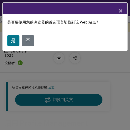
ZH
产品文档
×
Profile Management
Profile Management 2206
是否要使用您的浏览器的首选语言切换到该 Web 站点?
启用 Profile Management
此内容已经过机器动态翻译。
在此处提供反馈
是
否
January 9,
2023
C
投稿者:
这篇文章已经过机器翻译.
放弃
切换到英文
启用 Profile Management