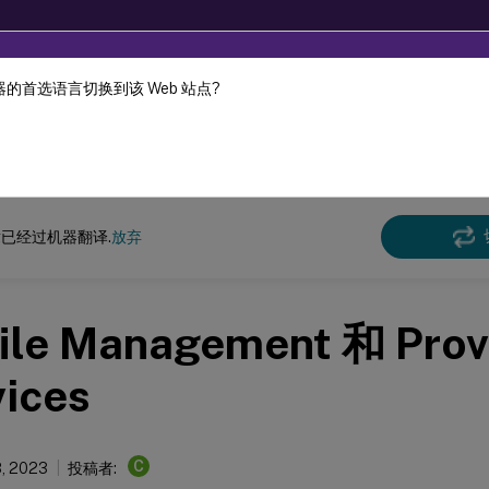
的首选语言切换到该 Web 站点?
机器动态翻译。
在此
e Management
Profile Management 2212
已经过机器翻译.
放弃
file Management 和 Prov
vices
C
, 2023
投稿者: