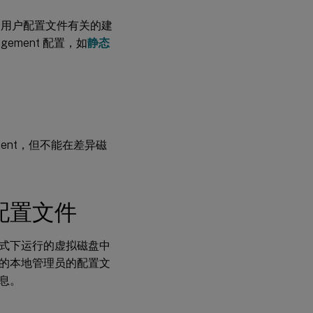
取回注销时删除的
日志文件
itrix 用户配置文件有关的建
找回登录时删除的
ement 配置，如
静态
日志文件
重定位
Provisioning
Services 日志文
件
ment，但不能在差异磁
配置文件
式下运行的虚拟磁盘中
的本地管理员的配置文
息。