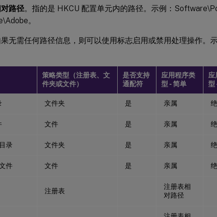
相对路径
。指的是 HKCU 配置单元内的路径。示例：Software\Pol
re\Adobe。
如果无需任何路径信息，则可以使用标志启用或禁用处理操作。
策略类型（注册表、文
是否支持
应用程序类
应
件夹或文件）
通配符
型 - 简单
型 
录
文件夹
是
亲属
件
文件
是
亲属
 目录
文件夹
是
亲属
 文件
文件
是
亲属
注册表相
注册表
对路径
注册表相