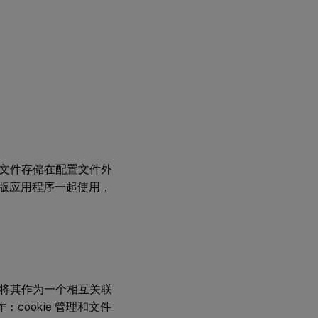
包
含
规
则
和
排
除
规
则
配
文件存储在配置文件外
置
 与旧版应用程序一起使用，
文
件
中
的
非
英
语
文
件
将其作为一个相互关联
夹
：cookie 管理和文件
名