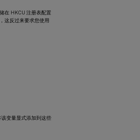
Web
应用
程序
 HKCU 注册表配置
，这反过来要求您使用
策
略
总
结
文
件
和
文
件
夹
名
称
中
的
通
。请不要将该变量显式添加到这些
配
符
处
理