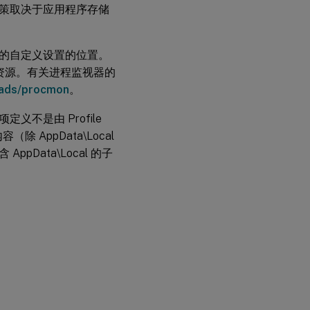
策取决于应用程序存储
应
用
程
序
的自定义设置的位置。
种资源。有关进程监视器的
复
oads/procmon
。
杂
应
不是由 Profile
用
程
 AppData\Local
序
ata\Local 的子
跨
平
台
应
用
程
序
Java
和