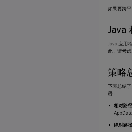
如果要跨平台
Jav
Java 
此，请考虑将 
策略
下表总结了为
语：
相对路
AppData
绝对路