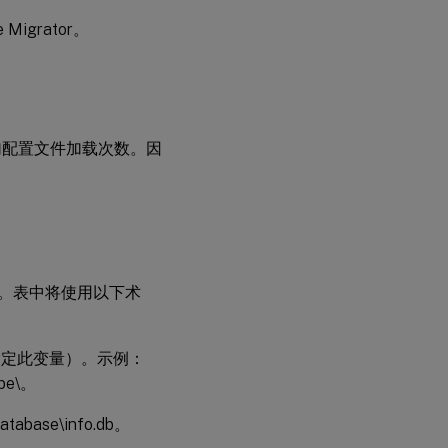
igrator。
加配置文件加载次数。因
策略。表中将使用以下术
不指定此变量）。示例：
obe\。
base\info.db。