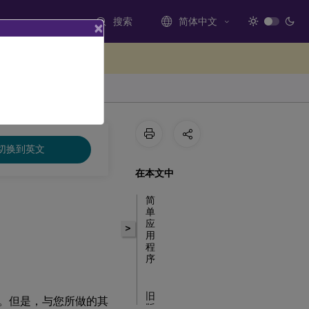
搜索
简体中文
×
处提供反馈
切换到英文
在本文中
简
单
应
>
用
程
序
旧
的方式。但是，与您所做的其
版