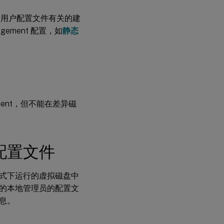
取回注销时删除的
日志文件
itrix 用户配置文件有关的建
找回登录时删除的
ement 配置，如
静态
日志文件
重定位
Provisioning
Services 日志文
件
ment，但不能在差异磁
配置文件
式下运行的虚拟磁盘中
的本地管理员的配置文
息。