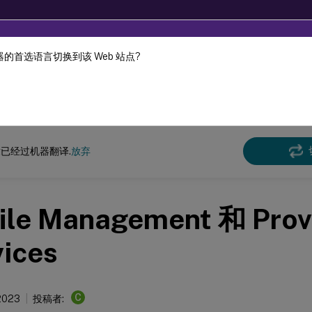
的首选语言切换到该 Web 站点?
机器动态翻译。
在此
e Management
Profile Management 2303
已经过机器翻译.
放弃
file Management 和 Prov
vices
C
 2023
投稿者: