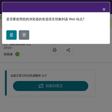
ZH
产品文档
×
Profile Management
Profile Management 2305
是否要使用您的浏览器的首选语言切换到该 Web 站点?
配置
此内容已经过机器动态翻译。
在此处提供反馈
是
否
September 25,
2023
C
投稿者:
这篇文章已经过机器翻译.
放弃
切换到英文
配置