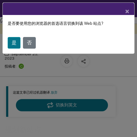
ZH
产品文档
×
Profile Management
Profile Management 2305
是否要使用您的浏览器的首选语言切换到该 Web 站点?
规划新站点
此内容已经过机器动态翻译。
在此处提供反馈
是
否
September 25,
2023
C
投稿者:
这篇文章已经过机器翻译.
放弃
切换到英文
规划新站点