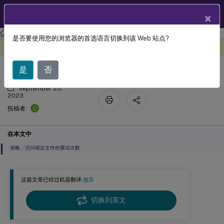
ZH
产品文档
×
Profile Management
Profile Management 2305
是否要使用您的浏览器的首选语言切换到该 Web 站点?
管理
此内容已经过机器动态翻译。
在此处提供反馈
是
否
September 25,
2023
C
投稿者:
在本文中
策略：访问锁定文件的重试次数
这篇文章已经过机器翻译.
放弃
切换到英文