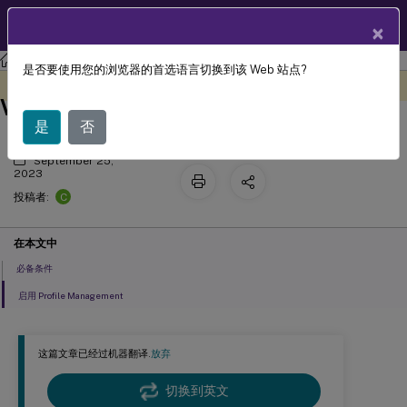
ZH
产品文档
×
Profile Management
Profile Management 2305
是否要使用您的浏览器的首选语言切换到该 Web 站点?
启用对已加入 Azure AD 和未加入域的
此内容已经过机器动态翻译。
在此处提供反馈
VDA 计算机的支持
是
否
September 25,
2023
C
投稿者:
在本文中
必备条件
启用 Profile Management
这篇文章已经过机器翻译.
放弃
切换到英文