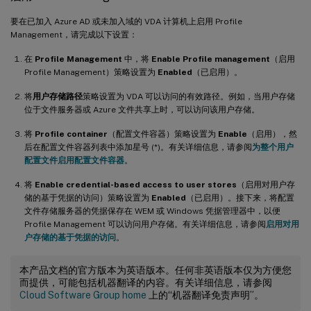
要在已加入 Azure AD 或未加入域的 VDA 计算机上启用 Profile
Management，请完成以下设置：
在
Profile Management
中，将
Enable Profile management
（启用
Profile Management）策略设置为
Enabled
（已启用）。
将
用户存储路径
策略设置为 VDA 可以访问的有效路径。例如，当用户存储
位于文件服务器或 Azure 文件共享上时，可以访问该用户存储。
将
Profile container
（配置文件容器）策略设置为
Enable
（启用），然
后在配置文件容器列表中添加星号 (*)。有关详细信息，请参阅
为整个用户
配置文件启用配置文件容器
。
将
Enable credential-based access to user stores
（启用对用户存
储的基于凭据的访问）策略设置为
Enabled
（已启用）。接下来，将配置
文件存储服务器的凭据保存在 WEM 或 Windows 凭据管理器中，以便
Profile Management 可以访问用户存储。有关详细信息，请参阅
启用对用
户存储的基于凭据的访问
。
本产品文档的官方版本为英语版本。任何非英语版本仅为方便您
而提供，可能包括机器翻译的内容。有关详细信息，请参阅
Cloud Software Group home
上的“机器翻译免责声明”。