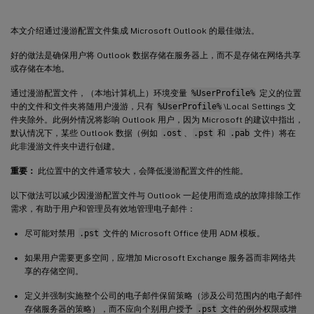
本文介绍通过漫游配置文件集成 Microsoft Outlook 的最佳做法。
好的做法是确保用户将 Outlook 数据存储在服务器上，而不是存储在网络共享
或存储在本地。
通过漫游配置文件，（本地计算机上）环境变量
%UserProfile%
定义的位置
中的文件和文件夹将随用户漫游，只有
%UserProfile%
\Local Settings 文
件夹除外。此例外情况将影响 Outlook 用户，因为 Microsoft 的建议中指出，
默认情况下，某些 Outlook 数据（例如
.ost
、
.pst
和
.pab
文件）将在
此非漫游文件夹中进行创建。
重要：
此位置中的文件通常较大，会降低漫游配置文件的性能。
以下做法可以减少因漫游配置文件与 Outlook 一起使用而造成的故障排除工作
需求，有助于用户和管理员有效地管理电子邮件：
尽可能对禁用
.pst
文件的 Microsoft Office 使用 ADM 模板。
如果用户需要更多空间，应增加 Microsoft Exchange 服务器而非网络共
享的存储空间。
定义并强制实施整个公司的电子邮件保留策略（涉及公司范围内的电子邮件
存储服务器的策略），而不应向个别用户授予
.pst
文件的例外权限或增