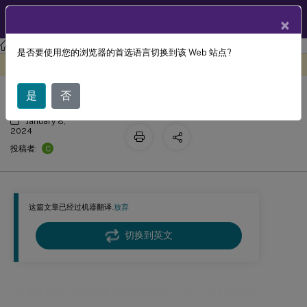
ZH
产品文档
×
Profile Management
Profile Management 2308
是否要使用您的浏览器的首选语言切换到该 Web 站点?
Profile Management 与 Outlook
此内容已经过机器动态翻译。
在此处提供反馈
是
否
January 8,
2024
C
投稿者:
这篇文章已经过机器翻译.
放弃
切换到英文
Profile Management 与 Outlook