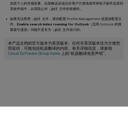
加其个人的存储容量。此策略还必须允许用户方便地请求将电子邮件还原到
其收件箱中，从而阻止对
.pst
文件的依赖性。
如果无法禁用
.pst
文件，请勿配置 Profile Management 或漫游配置文
件。
Enable search index roaming for Outlook
（启用 Outlook 的搜
索索引漫游）功能不是专为
.pst
文件设计的。
本产品文档的官方版本为英语版本。任何非英语版本仅为方便您
而提供，可能包括机器翻译的内容。有关详细信息，请参阅
Cloud Software Group home
上的“机器翻译免责声明”。