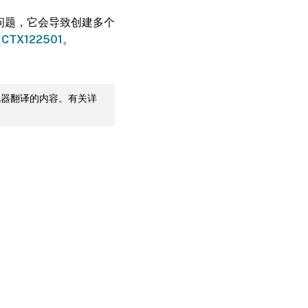
外一个问题，它会导致创建多个
章
CTX122501
。
机器翻译的内容。有关详
您的隐私选择
|
隐私和法律条款
|
Cookie 首选项
|
docs.cloud.com
© 1999-
2026
Cloud Software Group, Inc. All rights reserved.