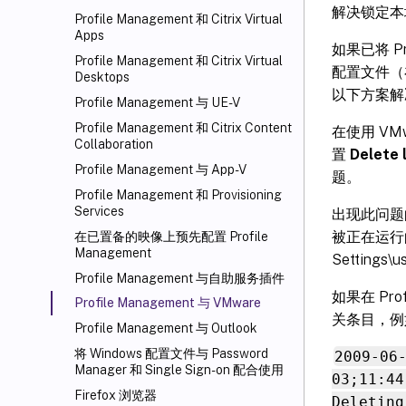
解决锁定本
Profile Management 和 Citrix Virtual
Apps
如果已将 P
Profile Management 和 Citrix Virtual
配置文件（
Desktops
以下方案解
Profile Management 与 UE-V
Profile Management 和 Citrix Content
在使用 VMw
Collaboration
置
Delete 
Profile Management 与 App-V
题。
Profile Management 和 Provisioning
Services
出现此问题的
被正在运行的
在已置备的映像上预先配置 Profile
Management
Settings\u
Profile Management 与自助服务插件
如果在 Pr
Profile Management 与 VMware
关条目，例
Profile Management 与 Outlook
将 Windows 配置文件与 Password
2009-06
Manager 和 Single Sign-on 配合使用
03;11:44
Firefox 浏览器
Deleting