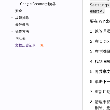
Google Chrome 浏览器
Settings
empty.
安全
故障排除
要在 Wind
最佳做法
以管理员
操作方法
词汇表
在 Ci
文档历史记录
在“控制
找到
VM
将
共享
单击
下一
重新启
清理未
删除。您