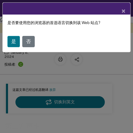
ZH
产品文档
×
Profile Management
Profile Management 2308
是否要使用您的浏览器的首选语言切换到该 Web 站点?
第三方声明
此内容已经过机器动态翻译。
在此处提供反馈
是
否
January 8,
2024
C
投稿者:
这篇文章已经过机器翻译.
放弃
切换到英文
第三方声明