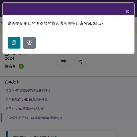
ZH
产品文档
×
Profile Management
Profile Management 2311
是否要使用您的浏览器的首选语言切换到该 Web 站点?
配置 VHD 设置
此内容已经过机器动态翻译。
在此处提供反馈
是
否
October 17,
2024
C
投稿者:
在本文中
指定 VHD 容器的存储容量和路径
启用和配置 VHD 磁盘压缩设置
启用对 VHD 容器的独占访问
在会话中启用 VHDX 磁盘的自动重新连接