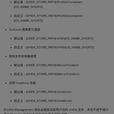
默认值：{USER_STORE_PATH}\ProfileContainer\
{OS_NAME_SHORT}\
自定义：{VHDX_STORE_PATH}\ProfileContainer\
{OS_NAME_SHORT}\
Outlook 搜索索引漫游
默认值：{USER_STORE_PATH}\VHD\{OS_NAME_SHORT}\
自定义：{VHDX_STORE_PATH}\VHD\{OS_NAME_SHORT}\
加快文件夹镜像速度
默认值：{USER_STORE_PATH}\MirrorFolders\
自定义：{VHDX_STORE_PATH}\MirrorFolders\
启用 OneDrive 容器
默认值：{USER_STORE_PATH}\OneDrive\
自定义：{VHDX_STORE_PATH}\OneDrive\
Profile Management 现在会模拟当前用户访问 VHDX 文件，并且不授予域计