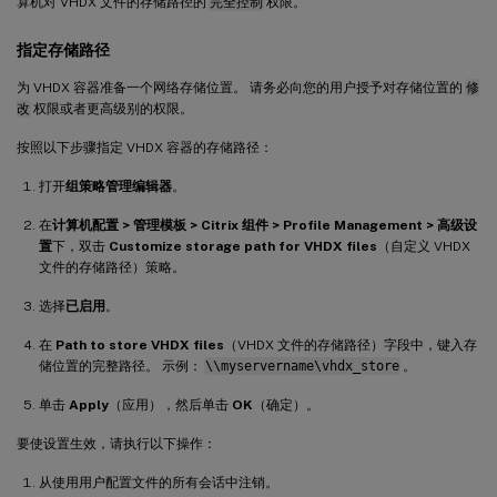
算机对 VHDX 文件的存储路径的
完全控制
权限。
指定存储路径
为 VHDX 容器准备一个网络存储位置。 请务必向您的用户授予对存储位置的
修
改
权限或者更高级别的权限。
按照以下步骤指定 VHDX 容器的存储路径：
打开
组策略管理编辑器
。
在
计算机配置 > 管理模板 > Citrix 组件 > Profile Management > 高级设
置
下，双击
Customize storage path for VHDX files
（自定义 VHDX
文件的存储路径）策略。
选择
已启用
。
在
Path to store VHDX files
（VHDX 文件的存储路径）字段中，键入存
储位置的完整路径。 示例：
\\myservername\vhdx_store
。
单击
Apply
（应用），然后单击
OK
（确定）。
要使设置生效，请执行以下操作：
从使用用户配置文件的所有会话中注销。