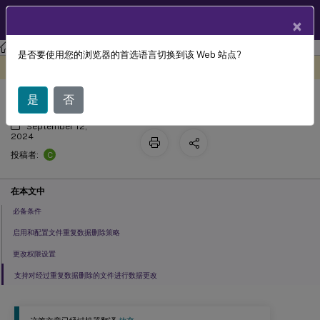
ZH
产品文档
×
Profile Management
Profile Management 2311
是否要使用您的浏览器的首选语言切换到该 Web 站点?
通过文件重复数据删除节省存储空间
此内容已经过机器动态翻译。
在此处提供反馈
是
否
September 12,
2024
C
投稿者:
在本文中
必备条件
启用和配置文件重复数据删除策略
更改权限设置
支持对经过重复数据删除的文件进行数据更改