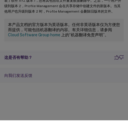
装了软件 XYZ 版本 1，您将其包括在文件重复数据删除中。之后，一个用户升
级到版本 2，Profile Management 会在共享存储中创建文件的新版本。当其
他用户也升级到版本 2 时，Profile Management 会删除旧版本的文件。
本产品文档的官方版本为英语版本。任何非英语版本仅为方便您
而提供，可能包括机器翻译的内容。有关详细信息，请参阅
Cloud Software Group home
上的“机器翻译免责声明”。
这是否有帮助？
向我们发送反馈