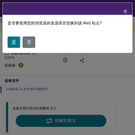
ZH
产品文档
×
Profile Management
Profile Management 2311
是否要使用您的浏览器的首选语言切换到该 Web 站点?
规划部署
此内容已经过机器动态翻译。
在此处提供反馈
是
否
September 12,
2024
C
投稿者:
在本文中
计划使用 .ini 文件进行试验研究
这篇文章已经过机器翻译.
放弃
切换到英文