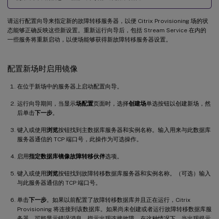
请运行配置向导来指定新的故障转移服务器，以便 Citrix Provisioning 场的状
态能够正确反映这些新设置。重新运行向导后，包括 Stream Service 在内的
一些服务将重新启动，以便场能够获得新故障转移服务器设置。
配置新场时启用镜像
在位于新场中的服务器上启动配置向导。
运行向导期间，当显示
场配置
页面时，选择
创建场
单选按钮以创建新场，然
后单击
下一步
。
键入或使用
浏览
按钮找到主数据库服务器和实例名称。输入用来与此数据库
服务器通信的 TCP 端口号，此操作为可选操作。
启用
指定数据库镜像故障转移伙伴
选项。
键入或使用
浏览
按钮找到故障转移数据库服务器和实例名称。（可选）输入
与此服务器通信的 TCP 端口号。
单击
下一步
。如果以前配置了故障转移数据库并且正在运行，Citrix
Provisioning 将连接到该数据库。如果尚未创建或者运行故障转移数据库服
务器，可能显示错误消息，指示出现连接故障。在这种情况下，当出现提示