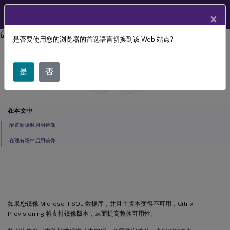
ZH
产品文档
×
Citrix Provisioning
Citrix Provisioning 2106
是否要使用您的浏览器的首选语言切换到该 Web 站点?
数据库镜像
是
否
July 29, 2024
C
C
投稿者:
在本文中
配置新场时启用镜像
在现有场中启用镜像
数据库镜像
如果您镜像 Microsoft SQL 数据库，并且主版本变得不可用，Citrix
Provisioning 将支持镜像版本，从而提高整体可用性。