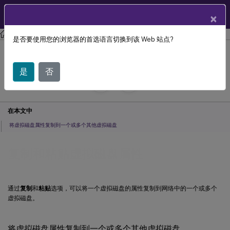
ZH
产品文档
×
Citrix Provisioning
Citrix Provisioning 2106
是否要使用您的浏览器的首选语言切换到该 Web 站点?
复制和粘贴虚拟磁盘属性
是
否
July 29, 2024
C
C
投稿者:
在本文中
将虚拟磁盘属性复制到一个或多个其他虚拟磁盘
复制和粘贴虚拟磁盘属性
通过
复制
和
粘贴
选项，可以将一个虚拟磁盘的属性复制到网络中的一个或多个
虚拟磁盘。
将虚拟磁盘属性复制到一个或多个其他虚拟磁盘