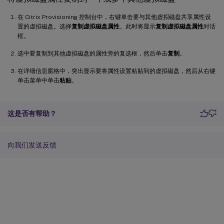
在 Citrix Provisioning 控制台中，右键单击要与其他虚拟磁盘共享属性设
置的虚拟磁盘。选择
复制虚拟磁盘属性
。此时将显示
复制虚拟磁盘属性
对话
框。
选中要复制到其他虚拟磁盘的属性旁的复选框，然后单击
复制
。
在详细信息窗格中，突出显示要将属性设置粘贴到的虚拟磁盘，然后从右键
单击菜单中单击
粘贴
。
这是否有帮助？
向我们发送反馈