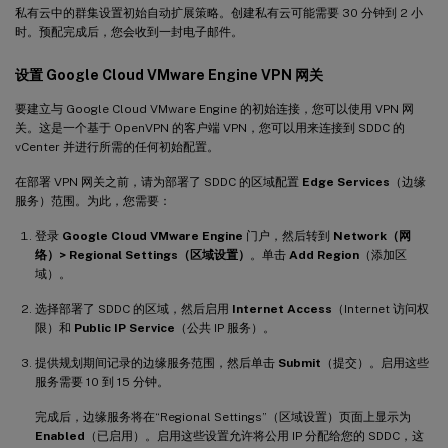
私有云中的群集设置初始自动扩展策略。创建私有云可能需要 30 分钟到 2 小
时。预配完成后，您会收到一封电子邮件。
设置 Google Cloud VMware Engine VPN 网关
要建立与 Google Cloud VMware Engine 的初始连接，您可以使用 VPN 网
关。这是一个基于 OpenVPN 的客户端 VPN，您可以用来连接到 SDDC 的
vCenter 并进行所需的任何初始配置。
在部署 VPN 网关之前，请为部署了 SDDC 的区域配置
Edge Services
（边缘
服务）范围。为此，您需要：
登录
Google Cloud VMware Engine
门户，然后转到
Network（网
络）> Regional Settings（区域设置）
。单击
Add Region
（添加区
域）。
选择部署了 SDDC 的区域，然后启用
Internet Access
（Internet 访问权
限）和
Public IP Service
（公共 IP 服务）。
提供规划期间记录的边缘服务范围，然后单击
Submit
（提交）。启用这些
服务需要 10 到 15 分钟。
完成后，边缘服务将在“Regional Settings”（区域设置）页面上显示为
Enabled
（已启用）。启用这些设置允许将公用 IP 分配给您的 SDDC，这