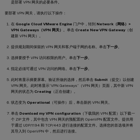
是部署 VPN 网关的必要条件。
要部署 VPN 网关，请执行以下操作：
在
Google Cloud VMware Engine
门户中，转到
Network（网络）>
VPN Gateways（VPN 网关）
。单击
Create New VPN Gateway
（创
建新 VPN 网关）。
提供规划期间保留的 VPN 网关和客户端子网的名称。单击
下一步
。
选择要授予 VPN 访问权限的用户。单击
下一步
。
指定必须可通过 VPN 访问的网络。单击
下一步
。
此时将显示摘要屏幕。验证所做的选择，然后单击
Submit
（提交）以创建
VPN 网关。此时将显示“VPN Gateways”（VPN 网关）页面，其中新 VPN
网关的状态为
Creating
（正在创建）。
状态变为
Operational
（可操作）后，单击新的 VPN 网关。
单击
Download my VPN configuration
（下载我的 VPN 配置）以下载一
个 ZIP 文件，其中包含 VPN 网关的预配置的 OpenVPN 配置文件。提供用
于通过 UDP/1194 和 TCP/443 进行连接的配置文件。选择您的首选项并将
其导入到 OpenVPN 中，然后进行连接。