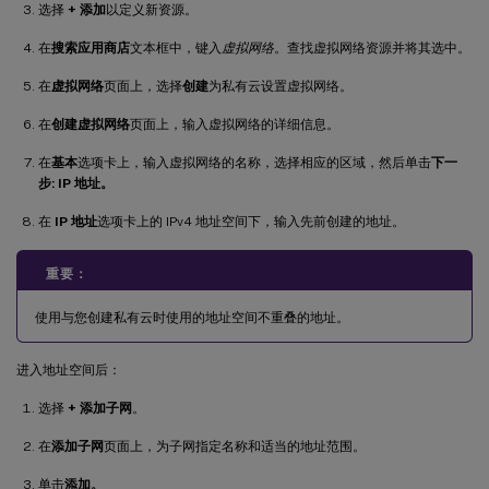
选择
+ 添加
以定义新资源。
在
搜索应用商店
文本框中，键入
虚拟网络
。查找虚拟网络资源并将其选中。
在
虚拟网络
页面上，选择
创建
为私有云设置虚拟网络。
在
创建虚拟网络
页面上，输入虚拟网络的详细信息。
在
基本
选项卡上，输入虚拟网络的名称，选择相应的区域，然后单击
下一
步: IP 地址。
在
IP 地址
选项卡上的 IPv4 地址空间下，输入先前创建的地址。
重要：
使用与您创建私有云时使用的地址空间不重叠的地址。
进入地址空间后：
选择
+ 添加子网
。
在
添加子网
页面上，为子网指定名称和适当的地址范围。
单击
添加。