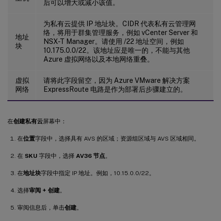
后可以增大或减小该值。
为私有云提供 IP 地址块。CIDR 代表私有云管理网
络，将用于群集管理服务，例如 vCenter Server 和
地址
NSX-T Manager。请使用 /22 地址空间，例如
块
10.175.0.0/22。该地址应是唯一的，不能与其他
Azure 虚拟网络以及本地网络重叠。
虚拟
请将此字段留空，因为 Azure VMware 解决方案
网络
ExpressRoute 电路是作为部署后步骤建立的。
在
创建私有云
屏幕中：
在
位置
字段中，选择具有 AVS 的区域；资源组区域与 AVS 区域相同。
在
SKU
字段中，选择
AV36 节点
。
在
地址块
字段中指定 IP 地址。例如，10.15.0.0/22。
选择
审阅 + 创建
。
审阅信息后，单击
创建
。