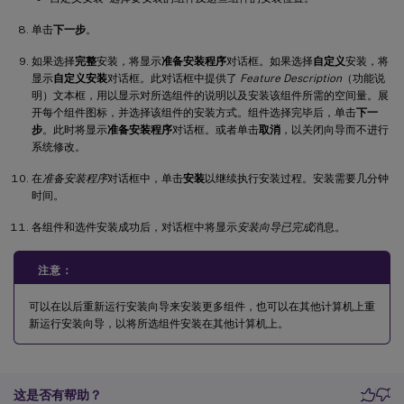
单击
下一步
。
如果选择
完整
安装，将显示
准备安装程序
对话框。如果选择
自定义
安装，将
显示
自定义安装
对话框。此对话框中提供了
Feature Description
（功能说
明）文本框，用以显示对所选组件的说明以及安装该组件所需的空间量。展
开每个组件图标，并选择该组件的安装方式。组件选择完毕后，单击
下一
步
。此时将显示
准备安装程序
对话框。或者单击
取消
，以关闭向导而不进行
系统修改。
在
准备安装程序
对话框中，单击
安装
以继续执行安装过程。安装需要几分钟
时间。
各组件和选件安装成功后，对话框中将显示
安装向导已完成
消息。
注意：
可以在以后重新运行安装向导来安装更多组件，也可以在其他计算机上重
新运行安装向导，以将所选组件安装在其他计算机上。
这是否有帮助？