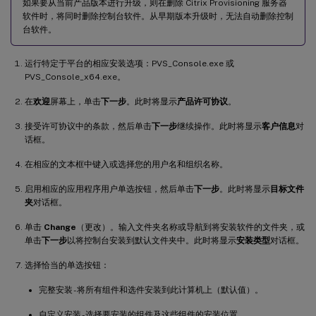
如果要从当前产品版本进行升级，则在删除 Citrix Provisioning 服务器
软件时，将同时删除控制台软件。从早期版本升级时，无法自动删除控制
台软件。
运行特定于平台的相应安装选项：PVS_Console.exe 或
PVS_Console_x64.exe。
在
欢迎
屏幕上，单击
下一步
。此时将显示
产品许可协议
。
接受许可协议中的条款，然后单击
下一步
继续操作。此时将显示
客户信息
对
话框。
在相应的文本框中键入或选择您的用户名和组织名称。
启用相应的应用程序用户单选按钮，然后单击
下一步
。此时将显示
目标文件
夹
对话框。
单击
Change
（更改）。输入文件夹名称或导航到将安装软件的文件夹，或
单击
下一步
以将控制台安装到默认文件夹中。此时将显示
安装类型
对话框。
选择恰当的单选按钮：
完整安装 - 将所有组件和选件安装到此计算机上（默认值）。
自定义安装 - 选择要安装的组件及这些组件的安装位置。