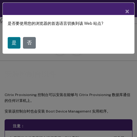
ZH
产品文档
×
Citrix Provisioning
Citrix Provisioning 2112
是否要使用您的浏览器的首选语言切换到该 Web 站点?
安装控制台组件
是
否
July 29, 2024
C
投稿者:
安装控制台组件
Citrix Provisioning 控制台可以安装在能够与 Citrix Provisioning 数据库通信
的任何计算机上。
安装该控制台时也会安装 Boot Device Management 实用程序。
注意：