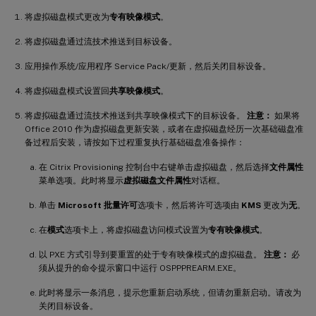
将虚拟磁盘模式更改为
专有映像模式
。
将虚拟磁盘通过流技术推送到目标设备。
应用操作系统/应用程序 Service Pack/更新，然后关闭目标设备。
将虚拟磁盘模式设置回
共享映像模式
。
将虚拟磁盘通过流技术推送到共享映像模式下的目标设备。
注意：
如果将
Office 2010 作为虚拟磁盘更新安装，或者在虚拟磁盘经历一次基础磁盘准
备过程后安装，请按如下过程重复执行基础磁盘准备操作：
在 Citrix Provisioning 控制台中右键单击虚拟磁盘，然后选择
文件属性
菜单选项。此时将显示
虚拟磁盘文件属性
对话框。
单击
Microsoft 批量许可
选项卡，然后将许可选项由
KMS
更改为
无
。
在
模式
选项卡上，将虚拟磁盘访问模式设置为
专有映像模式
。
以 PXE 方式引导到要重置的处于专有映像模式的虚拟磁盘。
注意：
必
须从提升的命令提示窗口中运行 OSPPPREARM.EXE。
此时将显示一条消息，提示您重新启动系统，但请勿重新启动。请改为
关闭目标设备。