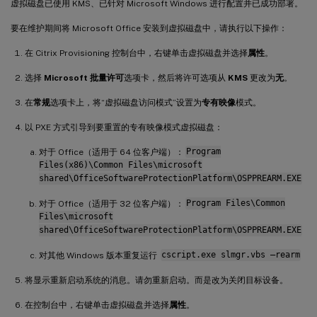
虚拟磁盘已使用 KMS、已针对 Microsoft Windows 进行配置并已成功部署。
要在维护期间将 Microsoft Office 安装到虚拟磁盘中，请执行以下操作：
在 Citrix Provisioning 控制台中，右键单击虚拟磁盘并选择
属性
。
选择
Microsoft 批量许可
选项卡，然后将许可选项从
KMS
更改为
无
。
在
常规
选项卡上，将“虚拟磁盘访问模式”设置为
专有映像
模式。
以 PXE 方式引导到要重置的专有映像模式虚拟磁盘：
对于 Office（适用于 64 位客户端）：
Program
Files(x86)\Common Files\microsoft
shared\OfficeSoftwareProtectionPlatform\OSPPREARM.EXE
对于 Office（适用于 32 位客户端）：
Program Files\Common
Files\microsoft
shared\OfficeSoftwareProtectionPlatform\OSPPREARM.EXE
对其他 Windows 版本重复运行
cscript.exe slmgr.vbs –rearm
将显示重新启动系统的消息。请勿重新启动。而是改为关闭目标设备。
在控制台中，右键单击虚拟磁盘并选择
属性
。