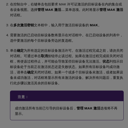
在控制台中，右键单击包括要求 MAK 许可证激活的目标设备在内的集合或
各设备视图。选择
管理 MAK 激活…
菜单选项。此时将显示
管理 MAK 激活
对话框。
在
多次激活密钥
文本框中，输入用于激活目标设备的
MAK
。
需要激活的已启动目标设备数将显示在对话框中。在已启动设备的列表中，
选中要激活的每个目标设备旁边的复选框。
单击
确定
为所有选定的目标设备激活许可。在激活过程完成之前，请勿关闭
对话框。可通过单击
取消
按钮停止该过程。如果在激活过程完成前关闭对话
框，将使该过程停止，并可能会导致某些目标设备无法激活。
状态
列指示目
标设备处于当前正在激活状态还是失败状态。如果所有目标设备均成功激
活，请单击
确定
关闭对话框。如果一个或多个目标设备未激活，或者如果设
备未成功激活，对话框将显示所有未激活的设备。解决所有问题后，重复执
行此步骤以激活其余的目标设备。
注意：
成功激活所有当前已引导的目标设备后，
管理 MAK 激活
选项将不再
显示。