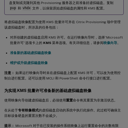
盘复制或克隆到其他 Provisioning 服务器之前准备好虚拟磁盘。复制
pvp
和
vhdx
文件，以保留原始虚拟磁盘的属性和 KMS 配置。
将虚拟磁盘映像配置为使用 KMS 批量许可并在 Citrix Provisioning 场中管理
该虚拟磁盘时，所涉及的任务包括：
对所创建的虚拟磁盘启用 KMS 许可。在运行映像向导时，选择“Microsoft
批量许可”选项卡上的
KMS
菜单选项。有关详细信息，请参阅
映像向导
。
准备新的基础虚拟磁盘映像
维护或升级虚拟磁盘映像
注意：
如果运行映像向导时未在虚拟磁盘上配置 KMS 许可，可以改为使用控
制台进行配置。还可以使用 MCLI 和 PowerShell 命令行接口进行配置。
为实现 KMS 批量许可准备新的基础虚拟磁盘映像
使用映像向导创建虚拟磁盘后，必须使用
重置
命令将其重置为非激活状态。
在从处于
专有映像模式
的虚拟磁盘启动的系统中执行此操作。此过程可确保主
目标设备硬盘的重置次数不会减少。
提示：
Microsoft 对于在已安装的操作系统映像上运行重置命令的次数有限