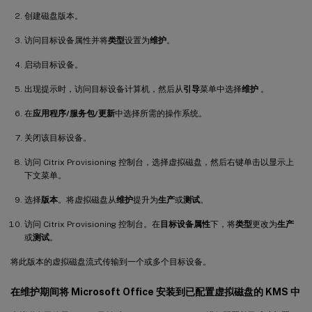
创建磁盘版本。
访问目标设备属性并将
类型
设置为
维护
。
启动目标设备。
出现提示时，访问目标设备计算机，然后从
引导
菜单中选择
维护
。
在
应用程序/服务包/更新
中选择所需的操作系统。
关闭该目标设备。
访问 Citrix Provisioning 控制台，选择虚拟磁盘，然后右键单击以显示上
下文菜单。
选择
版本
。将虚拟磁盘从
维护
提升为
生产
或
测试
。
访问 Citrix Provisioning 控制台。在
目标设备属性
下，将
类型
更改为
生产
或
测试
。
将此版本的虚拟磁盘流式传输到一个或多个目标设备。
在维护期间将 Microsoft Office 安装到已配置虚拟磁盘的 KMS 中