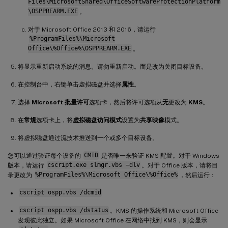
Files\MicrosoftShared\OfficeSoftwareProtectionPlatform
\OSPPREARM.EXE
。
对于 Microsoft Office 2013 和 2016，请运行
%ProgramFiles%\Microsoft
Office\%Office%\OSPPREARM.EXE
。
将显示重新启动系统的消息。请勿重新启动。而是改为关闭目标设备。
在控制台中，右键单击虚拟磁盘并选择
属性
。
选择
Microsoft 批量许可
选项卡，然后将许可选项从
无
更改为
KMS
。
在
常规
选项卡上，将
虚拟磁盘访问模式
设置为
共享映像
模式。
将虚拟磁盘通过流技术推送到一个或多个目标设备。
您可以通过验证每个设备的
CMID
是否唯一来验证 KMS 配置。对于 Windows
版本，请运行
cscript.exe slmgr.vbs –dlv
。对于 Office 版本，请将目
录更改为
%ProgramFiles%\Microsoft Office\%Office%
，然后运行：
cscript ospp.vbs /dcmid
cscript ospp.vbs /dstatus
。KMS 的操作系统和 Microsoft Office
发现彼此独立。如果 Microsoft Office 在网络中找到 KMS，则会显示