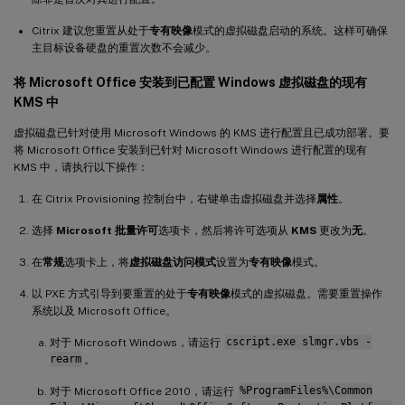
Citrix 建议您重置从处于
专有映像
模式的虚拟磁盘启动的系统。这样可确保
主目标设备硬盘的重置次数不会减少。
将 Microsoft Office 安装到已配置 Windows 虚拟磁盘的现有
KMS 中
虚拟磁盘已针对使用 Microsoft Windows 的 KMS 进行配置且已成功部署。要
将 Microsoft Office 安装到已针对 Microsoft Windows 进行配置的现有
KMS 中，请执行以下操作：
在 Citrix Provisioning 控制台中，右键单击虚拟磁盘并选择
属性
。
选择
Microsoft 批量许可
选项卡，然后将许可选项从
KMS
更改为
无
。
在
常规
选项卡上，将
虚拟磁盘访问模式
设置为
专有映像
模式。
以 PXE 方式引导到要重置的处于
专有映像
模式的虚拟磁盘。需要重置操作
系统以及 Microsoft Office。
对于 Microsoft Windows，请运行
cscript.exe slmgr.vbs -
rearm
。
对于 Microsoft Office 2010，请运行
%ProgramFiles%\Common