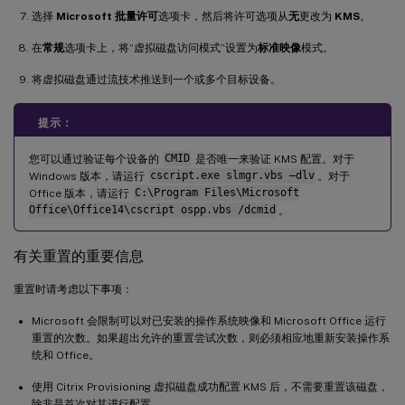
选择
Microsoft 批量许可
选项卡，然后将许可选项从
无
更改为
KMS
。
在
常规
选项卡上，将“虚拟磁盘访问模式”设置为
标准映像
模式。
将虚拟磁盘通过流技术推送到一个或多个目标设备。
提示：
您可以通过验证每个设备的
CMID
是否唯一来验证 KMS 配置。对于
Windows 版本，请运行
cscript.exe slmgr.vbs –dlv
。对于
Office 版本，请运行
C:\Program Files\Microsoft
Office\Office14\cscript ospp.vbs /dcmid
。
有关重置的重要信息
重置时请考虑以下事项：
Microsoft 会限制可以对已安装的操作系统映像和 Microsoft Office 运行
重置的次数。如果超出允许的重置尝试次数，则必须相应地重新安装操作系
统和 Office。
使用 Citrix Provisioning 虚拟磁盘成功配置 KMS 后，不需要重置该磁盘，
除非是首次对其进行配置。