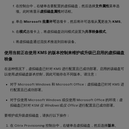
在控制台中，右键单击要配置的虚拟磁盘，然后选择
文件属性
菜单选
项。此时将显示
虚拟磁盘属性
对话框。
单击
Microsoft 批量许可
选项卡，然后将许可选项从
无
更改为
KMS
。
在
模式
选项卡上，将虚拟磁盘访问模式设置为
共享映像模式
。
将虚拟磁盘通过流技术推送到目标设备。
使用当前正在使用 KMS 的版本控制来维护或升级已启用的虚拟磁盘
映像
在这种情况下，虚拟磁盘已针对 KMS 进行配置且已成功部署。启用的该磁盘可
以使用
虚拟磁盘版本控制
，因此可能存在不同版本。请注意：
对于 Microsoft Windows 和 Microsoft Office：虚拟磁盘已针对 KMS 进
行配置且已成功部署。
对于仅使用 Microsoft Windows 或仅使用 Microsoft Office 的环境：虚
拟磁盘已针对 KSM
仅 Windows
或
仅 Office
进行配置且已成功部署。
要维护或升级虚拟磁盘，请执行以下操作：
在 Citrix Provisioning 控制台中，右键单击虚拟磁盘，然后选择
版本
。