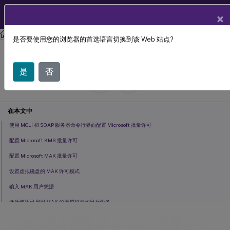
ZH
产品文档
×
Citrix Provisioning
Citrix Provisioning 2112
是否要使用您的浏览器的首选语言切换到该 Web 站点?
为虚拟磁盘配置 Microsoft 批量许可
是
否
July 29, 2024
C
投稿者:
在本文中
使用 MCLI 和 SOAP 服务器命令行界面配置 Microsoft 批量许可
配置 Microsoft KMS 批量许可
配置 Microsoft MAK 批量许可
设置虚拟磁盘的 MAK 许可模式
输入 MAK 用户凭据
激活使用已启用 MAK 的虚拟磁盘的目标设备
维护 MAK 激活
为虚拟磁盘配置 Microsoft 批量许可