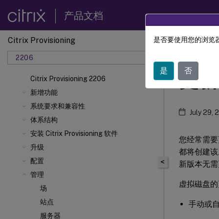
产品文档
Citrix Provisioning
是否要使用您的浏览器
Citrix 
2206
是
否
更新
Citrix Provisioning 2206
新增功能
系统要求和兼容性
July 29, 
体系结构
安装 Citrix Provisioning 软件
您经常需要
升级
都将创建该
配置
<
新版本无需
管理
虚拟磁盘的
场
站点
手动或
服务器