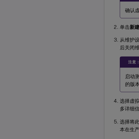
确认
单击
新
从维护
后关闭
注意
启动
的版
选择虚
多详细
选择将
本在生产