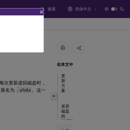
搜索
简体中文
×
在本文中
更
新
每次更新虚拟磁盘时，
方
扩展名为
.vhdx
。这一
案
>
差异
磁盘
的
VHDX
链