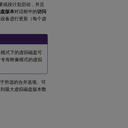
需要或按计划启动，并且
提
磁盘版本
对话框中的
访问
升
更
的设备进行更新（每个虚
新
后
的
版
本
像模式下的虚拟磁盘可
更
于专有映像模式的虚拟
新
目
标
设
取决于所选的合并选项。可
备
上
达到最大虚拟磁盘版本数
的
虚
拟
磁
盘
自