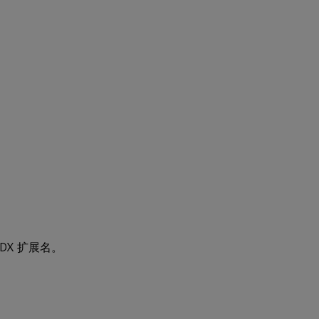
自
动
更
新
“常
规”
选
项
卡
“凭
据”
选
项
卡
HDX 扩展名。
“高
级”
选
项
卡