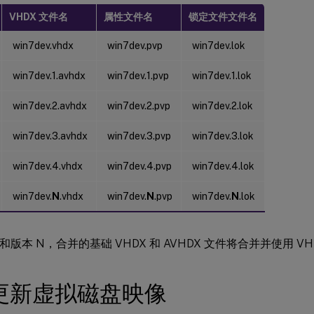
VHDX 文件名
属性文件名
锁定文件文件名
win7dev.vhdx
win7dev.pvp
win7dev.lok
win7dev.1.avhdx
win7dev.1.pvp
win7dev.1.lok
win7dev.2.avhdx
win7dev.2.pvp
win7dev.2.lok
win7dev.3.avhdx
win7dev.3.pvp
win7dev.3.lok
win7dev.4.vhdx
win7dev.4.pvp
win7dev.4.lok
win7dev.
N
.vhdx
win7dev.
N
.pvp
win7dev.
N
.lok
 和版本 N，合并的基础 VHDX 和 AVHDX 文件将合并并使用 V
更新虚拟磁盘映像