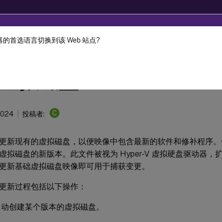
的首选语言切换到该 Web 站点?
Provisioning
Citrix Provisioning 2206
虚拟磁盘
C
2024
投稿者:
更新现有的虚拟磁盘，以便映像中包含最新的软件和修补程序。
虚拟磁盘的新版本。此文件被视为 Hyper-V 虚拟硬盘驱动器，
更新基础虚拟磁盘映像即可用于捕获变更。
更新过程包括以下操作：
自动创建某个版本的虚拟磁盘。