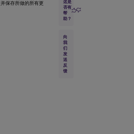
这是
改并保存所做的所有更
VHDX
否有
帮
链
助？
手
动
更
向
新
我
虚
们
拟
磁
发
盘
送
映
反
像
馈
合并
VHDX
差异
磁盘
合
并
为
新