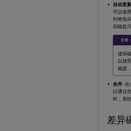
自动更
可以使
列将指
拟磁盘
注意
虚拟
以按
磁盘
合并
- 
以通过
时，系
差异磁