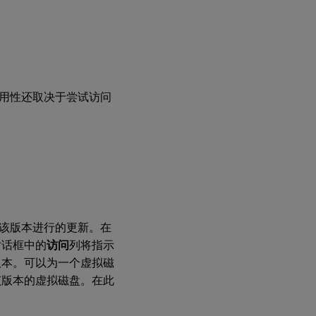
的
基
础
映
像
合
用性还取决于尝试访问
并
为
整
合
的
差
异
磁
盘
该版本进行的更新。在
合
对话框中的
访问
列将指示
并
版本。可以为一个虚拟磁
差
异
该版本的虚拟磁盘。在此
磁
盘