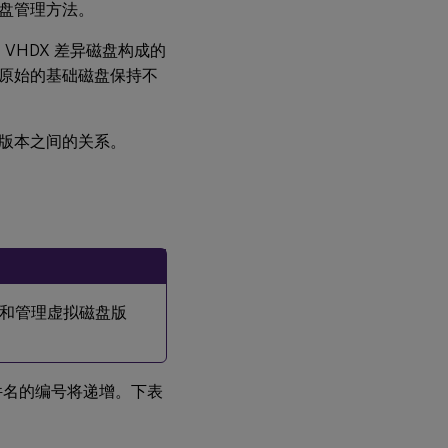
盘管理方法。
动
执
行
 VHDX 差异磁盘构成的
虚
原始的基础磁盘保持不
拟
磁
盘
更
版本之间的关系。
新
配
置
虚
拟
主
机
连
和管理虚拟磁盘版
接
来
实
现
虚
件名的编号将递增。下表
拟
磁
盘